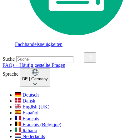
Fachhandelsneuigkeiten
Suche
FAQs – Häufig gestellte Fragen
Sprache
DE
| Germany
Deutsch
Dansk
English (UK)
Español
Français
Français (Belgique)
Italiano
Nederlands