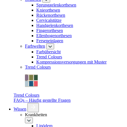
Sprunggelenkorthesen
Knieorthesen
Rückenorthesen
Cervicalstütze
Handgelenkorthesen
Fingerorthesen
Ellenbogenorthesen
Ferseneinlagen
Farbwelten
Farbübersicht
Trend Colours
Kompressionsversorgungen mit Muster
Trend Colours
Trend Colours
FAQs – Häufig gestellte Fragen
Wissen
Krankheiten
Lipödem