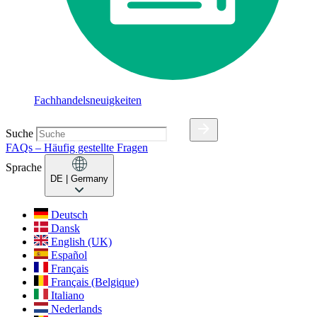
Fachhandelsneuigkeiten
Suche
FAQs – Häufig gestellte Fragen
Sprache
DE
| Germany
Deutsch
Dansk
English (UK)
Español
Français
Français (Belgique)
Italiano
Nederlands