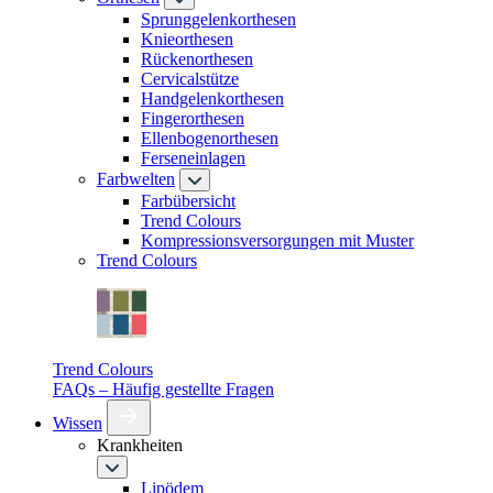
Sprunggelenkorthesen
Knieorthesen
Rückenorthesen
Cervicalstütze
Handgelenkorthesen
Fingerorthesen
Ellenbogenorthesen
Ferseneinlagen
Farbwelten
Farbübersicht
Trend Colours
Kompressionsversorgungen mit Muster
Trend Colours
Trend Colours
FAQs – Häufig gestellte Fragen
Wissen
Krankheiten
Lipödem