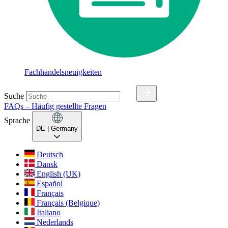
Fachhandelsneuigkeiten
Suche
FAQs – Häufig gestellte Fragen
Sprache
DE
| Germany
Deutsch
Dansk
English (UK)
Español
Français
Français (Belgique)
Italiano
Nederlands