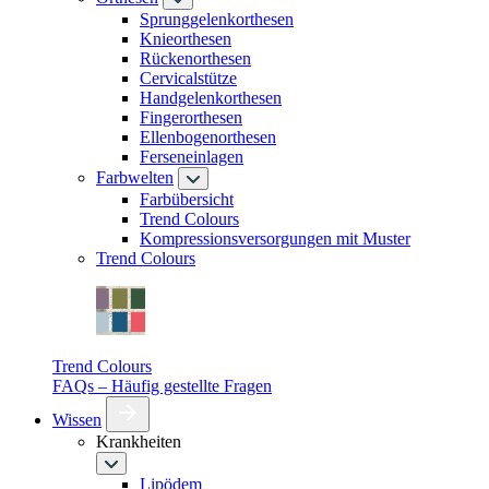
Sprunggelenkorthesen
Knieorthesen
Rückenorthesen
Cervicalstütze
Handgelenkorthesen
Fingerorthesen
Ellenbogenorthesen
Ferseneinlagen
Farbwelten
Farbübersicht
Trend Colours
Kompressionsversorgungen mit Muster
Trend Colours
Trend Colours
FAQs – Häufig gestellte Fragen
Wissen
Krankheiten
Lipödem