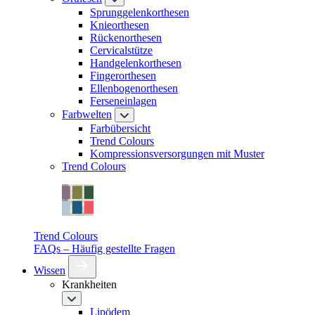
Sprunggelenkorthesen
Knieorthesen
Rückenorthesen
Cervicalstütze
Handgelenkorthesen
Fingerorthesen
Ellenbogenorthesen
Ferseneinlagen
Farbwelten
Farbübersicht
Trend Colours
Kompressionsversorgungen mit Muster
Trend Colours
Trend Colours
FAQs – Häufig gestellte Fragen
Wissen
Krankheiten
Lipödem