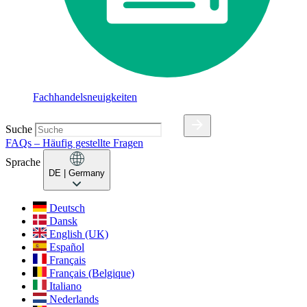
Fachhandelsneuigkeiten
Suche
FAQs – Häufig gestellte Fragen
Sprache
DE
| Germany
Deutsch
Dansk
English (UK)
Español
Français
Français (Belgique)
Italiano
Nederlands