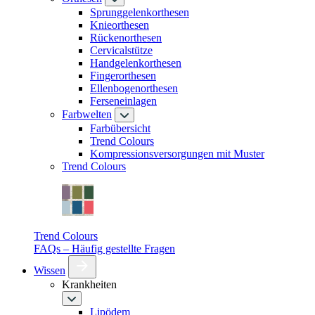
Sprunggelenkorthesen
Knieorthesen
Rückenorthesen
Cervicalstütze
Handgelenkorthesen
Fingerorthesen
Ellenbogenorthesen
Ferseneinlagen
Farbwelten
Farbübersicht
Trend Colours
Kompressionsversorgungen mit Muster
Trend Colours
Trend Colours
FAQs – Häufig gestellte Fragen
Wissen
Krankheiten
Lipödem