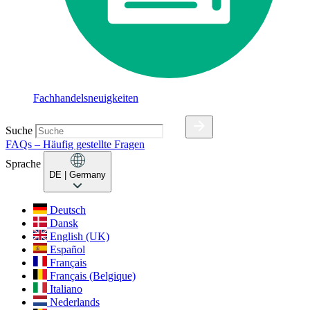
Fachhandelsneuigkeiten
Suche
FAQs – Häufig gestellte Fragen
Sprache
DE
| Germany
Deutsch
Dansk
English (UK)
Español
Français
Français (Belgique)
Italiano
Nederlands