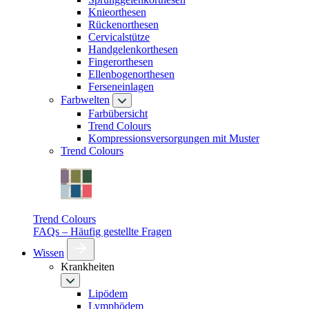
Knieorthesen
Rückenorthesen
Cervicalstütze
Handgelenkorthesen
Fingerorthesen
Ellenbogenorthesen
Ferseneinlagen
Farbwelten
Farbübersicht
Trend Colours
Kompressionsversorgungen mit Muster
Trend Colours
Trend Colours
FAQs – Häufig gestellte Fragen
Wissen
Krankheiten
Lipödem
Lymphödem