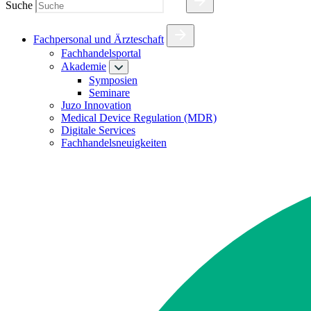
Suche
Fachpersonal und Ärzteschaft
Fachhandelsportal
Akademie
Symposien
Seminare
Juzo Innovation
Medical Device Regulation (MDR)
Digitale Services
Fachhandelsneuigkeiten