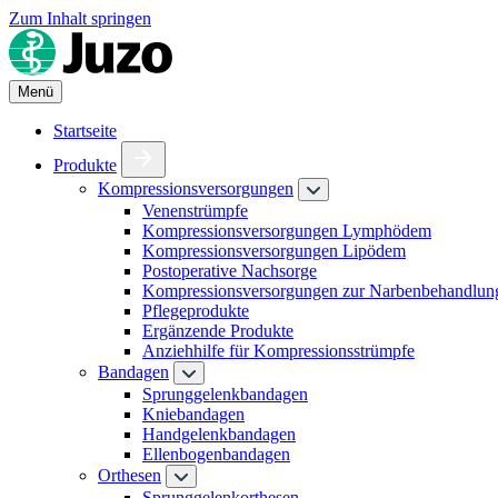
Zum Inhalt springen
Menü
Startseite
Produkte
Kompressionsversorgungen
Venenstrümpfe
Kompressionsversorgungen Lymphödem
Kompressionsversorgungen Lipödem
Postoperative Nachsorge
Kompressionsversorgungen zur Narbenbehandlun
Pflegeprodukte
Ergänzende Produkte
Anziehhilfe für Kompressionsstrümpfe
Bandagen
Sprunggelenkbandagen
Kniebandagen
Handgelenkbandagen
Ellenbogenbandagen
Orthesen
Sprunggelenkorthesen