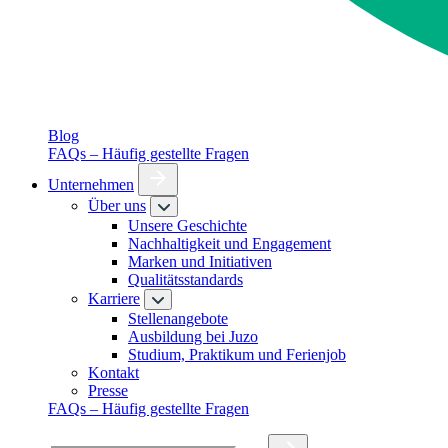
Blog
FAQs – Häufig gestellte Fragen
Unternehmen
Über uns
Unsere Geschichte
Nachhaltigkeit und Engagement
Marken und Initiativen
Qualitätsstandards
Karriere
Stellenangebote
Ausbildung bei Juzo
Studium, Praktikum und Ferienjob
Kontakt
Presse
FAQs – Häufig gestellte Fragen