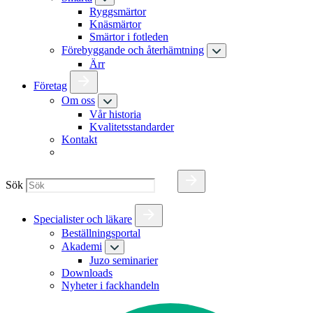
Ryggsmärtor
Knäsmärtor
Smärtor i fotleden
Förebyggande och återhämtning
Ärr
Företag
Om oss
Vår historia
Kvalitetsstandarder
Kontakt
Sök
Specialister och läkare
Beställningsportal
Akademi
Juzo seminarier
Downloads
Nyheter i fackhandeln