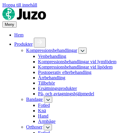
Hoppa till innehåll
Meny
Hem
Produkter
Kompressionsbehandlingar
Venbehandling
Kompressionsbehandlingar vid lymfödem
Kompressionsbehandlingar vid lipödem
Postoperativ efterbehandling
Ärrbehandling
Tillbehör
Ersättningsprodukter
På- och avtagningshjälpmedel
Bandage
Fotled
Knä
Hand
Armbåge
Orthoser
Fotled