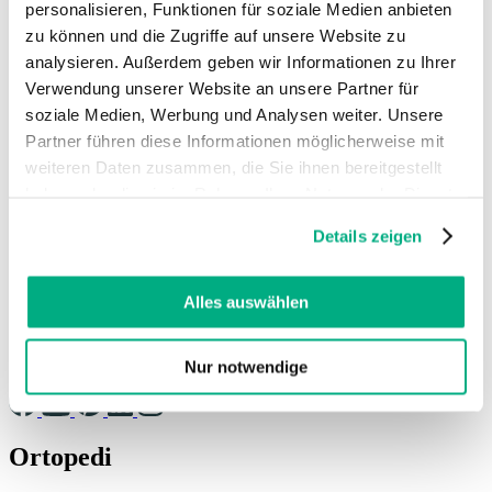
personalisieren, Funktionen für soziale Medien anbieten
Deutsch
zu können und die Zugriffe auf unsere Website zu
Dansk
analysieren. Außerdem geben wir Informationen zu Ihrer
English (UK)
Verwendung unserer Website an unsere Partner für
Español
Français
soziale Medien, Werbung und Analysen weiter. Unsere
Français (Belgique)
Partner führen diese Informationen möglicherweise mit
Italiano
weiteren Daten zusammen, die Sie ihnen bereitgestellt
Nederlands
Nederlands (België)
haben oder die sie im Rahmen Ihrer Nutzung der Dienste
Polski
gesammelt haben. Sie geben Einwilligung zu unseren
Português
Details zeigen
Cookies, wenn Sie unsere Webseite weiterhin nutzen.
Português (Brasil)
Weitere Informationen finden Sie in
Svenska
unserer
Datenschutzerklärung
und
Impressum
.
Alles auswählen
English (Int.)
Juzo USA
Nur notwendige
Sociala medier
Ortopedi