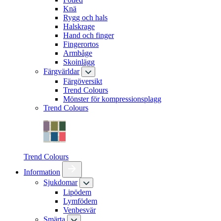
Knä
Rygg och hals
Halskrage
Hand och finger
Fingerortos
Armbåge
Skoinlägg
Färgvärldar
Färgöversikt
Trend Colours
Mönster för kompressionsplagg
Trend Colours
Trend Colours
Information
Sjukdomar
Lipödem
Lymfödem
Venbesvär
Smärta