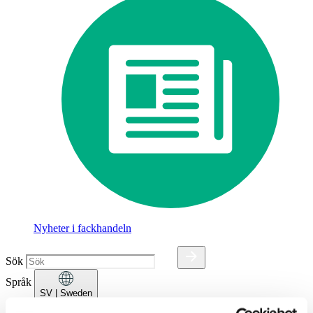
Nyheter i fackhandeln
Sök
Språk
SV
| Sweden