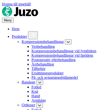
Hoppa till innehåll
Meny
Hem
Produkter
Kompressionsbehandlingar
Venbehandling
Kompressionsbehandlingar vid lymfödem
Kompressionsbehandlingar vid lipödem
Postoperativ efterbehandling
Ärrbehandling
Tillbehör
Ersättningsprodukter
På- och avtagningshjälpmedel
Bandage
Fotled
Knä
Hand
Armbåge
Orthoser
Fotled