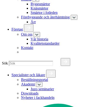
Ryggsmärtor
Knäsmärtor
Smärtor i fotleden
Förebyggande och återhämtning
Ärr
Företag
Om oss
Vår historia
Kvalitetsstandarder
Kontakt
Sök
Specialister och läkare
Beställningsportal
Akademi
Juzo seminarier
Downloads
Nyheter i fackhandeln