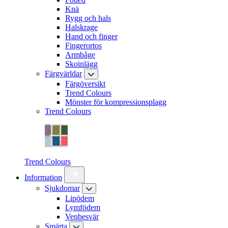
Knä
Rygg och hals
Halskrage
Hand och finger
Fingerortos
Armbåge
Skoinlägg
Färgvärldar
Färgöversikt
Trend Colours
Mönster för kompressionsplagg
Trend Colours
Trend Colours
Information
Sjukdomar
Lipödem
Lymfödem
Venbesvär
Smärta