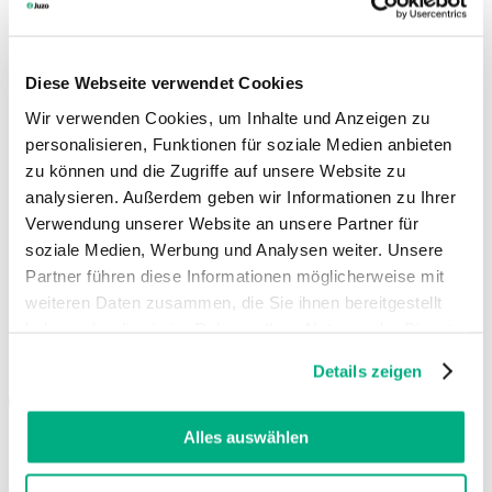
Deutsch
Dansk
English (UK)
Diese Webseite verwendet Cookies
Español
Français
Wir verwenden Cookies, um Inhalte und Anzeigen zu
Français (Belgique)
personalisieren, Funktionen für soziale Medien anbieten
Italiano
zu können und die Zugriffe auf unsere Website zu
Nederlands
Nederlands (België)
analysieren. Außerdem geben wir Informationen zu Ihrer
Polski
Verwendung unserer Website an unsere Partner für
Português
soziale Medien, Werbung und Analysen weiter. Unsere
Português (Brasil)
Partner führen diese Informationen möglicherweise mit
Svenska
weiteren Daten zusammen, die Sie ihnen bereitgestellt
English (Int.)
haben oder die sie im Rahmen Ihrer Nutzung der Dienste
Juzo USA
gesammelt haben. Sie geben Einwilligung zu unseren
Details zeigen
Sociala medier
Cookies, wenn Sie unsere Webseite weiterhin nutzen.
Weitere Informationen finden Sie in
unserer
Datenschutzerklärung
und
Impressum
.
Alles auswählen
Användning av artificiell