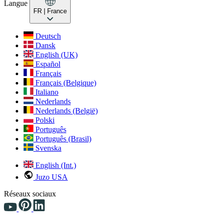
Langue
FR
| France
Deutsch
Dansk
English (UK)
Español
Français
Français (Belgique)
Italiano
Nederlands
Nederlands (België)
Polski
Português
Português (Brasil)
Svenska
English (Int.)
Juzo USA
Réseaux sociaux