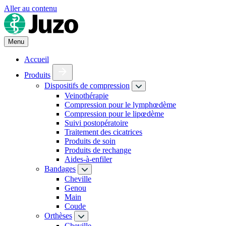
Aller au contenu
Menu
Accueil
Produits
Dispositifs de compression
Veinothérapie
Compression pour le lymphœdème
Compression pour le lipœdème
Suivi postopératoire
Traitement des cicatrices
Produits de soin
Produits de rechange
Aides-à-enfiler
Bandages
Cheville
Genou
Main
Coude
Orthèses
Cheville