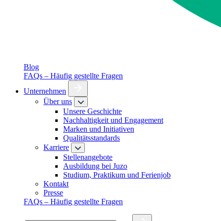
Blog
FAQs – Häufig gestellte Fragen
Unternehmen
Über uns
Unsere Geschichte
Nachhaltigkeit und Engagement
Marken und Initiativen
Qualitätsstandards
Karriere
Stellenangebote
Ausbildung bei Juzo
Studium, Praktikum und Ferienjob
Kontakt
Presse
FAQs – Häufig gestellte Fragen