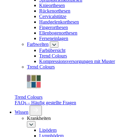
Knieorthesen
Rückenorthesen
Cervicalstütze
Handgelenkorthesen
Fingerorthesen
Ellenbogenorthesen
Ferseneinlagen
Farbwelten
Farbübersicht
Trend Colours
Kompressionsversorgungen mit Muster
Trend Colours
Trend Colours
FAQs – Häufig gestellte Fragen
Wissen
Krankheiten
Lipödem
Lymphödem