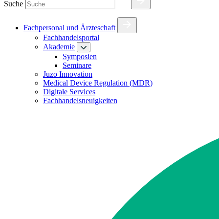
Suche
Fachpersonal und Ärzteschaft
Fachhandelsportal
Akademie
Symposien
Seminare
Juzo Innovation
Medical Device Regulation (MDR)
Digitale Services
Fachhandelsneuigkeiten