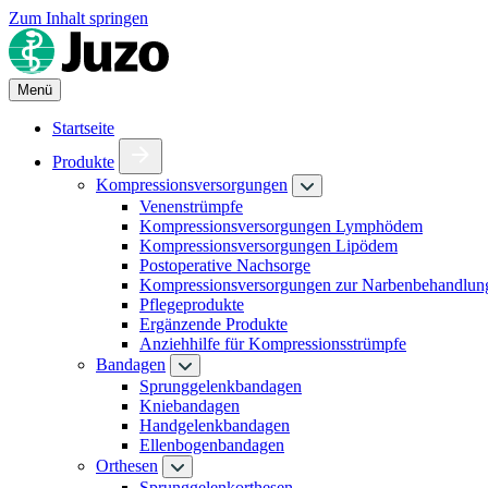
Zum Inhalt springen
Menü
Startseite
Produkte
Kompressionsversorgungen
Venenstrümpfe
Kompressionsversorgungen Lymphödem
Kompressionsversorgungen Lipödem
Postoperative Nachsorge
Kompressionsversorgungen zur Narbenbehandlun
Pflegeprodukte
Ergänzende Produkte
Anziehhilfe für Kompressionsstrümpfe
Bandagen
Sprunggelenkbandagen
Kniebandagen
Handgelenkbandagen
Ellenbogenbandagen
Orthesen
Sprunggelenkorthesen