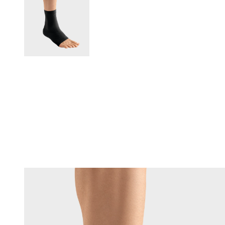
Changing this current slide of this carousel will change the current sli