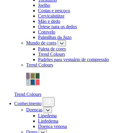
Joelho
Costas e pescoço
Cervicalstütze
Mão e dedo
Órtese para os dedos
Cotovelo
Palmilhas da Juzo
Mundo de cores
Paleta de cores
Trend Colours
Padrões para vestuário de compressão
Trend Colours
Trend Colours
Conhecimento
Doenças
Lipedema
Linfedema
Doença venosa
Dores