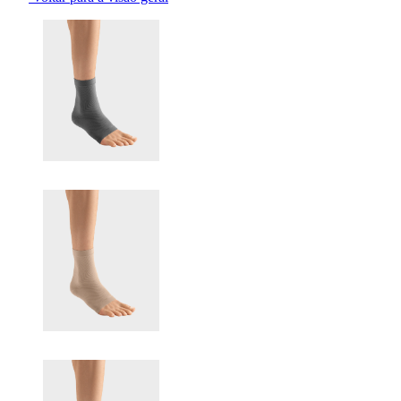
Changing the current slide of this carousel will change the current sli