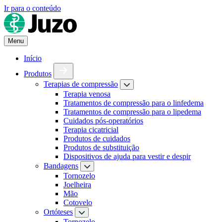
Ir para o conteúdo
Menu
Início
Produtos
Terapias de compressão
Terapia venosa
Tratamentos de compressão para o linfedema
Tratamentos de compressão para o lipedema
Cuidados pós-operatórios
Terapia cicatricial
Produtos de cuidados
Produtos de substituição
Dispositivos de ajuda para vestir e despir
Bandagens
Tornozelo
Joelheira
Mão
Cotovelo
Ortóteses
Tornozelo