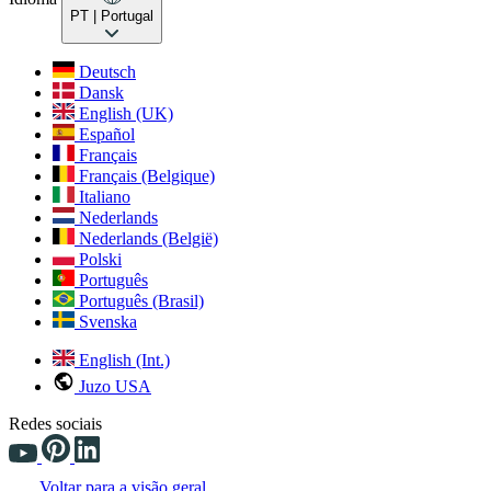
PT
| Portugal
Deutsch
Dansk
English (UK)
Español
Français
Français (Belgique)
Italiano
Nederlands
Nederlands (België)
Polski
Português
Português (Brasil)
Svenska
English (Int.)
Juzo USA
Redes sociais
Voltar para a visão geral