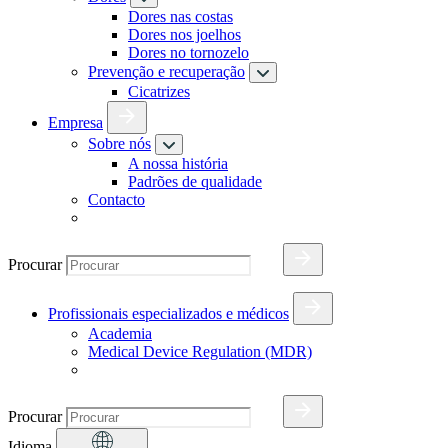
Dores nas costas
Dores nos joelhos
Dores no tornozelo
Prevenção e recuperação
Cicatrizes
Empresa
Sobre nós
A nossa história
Padrões de qualidade
Contacto
Procurar
Profissionais especializados e médicos
Academia
Medical Device Regulation (MDR)
Procurar
Idioma