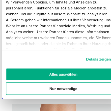
Wir verwenden Cookies, um Inhalte und Anzeigen zu
personalisieren, Funktionen für soziale Medien anbieten zu
können und die Zugriffe auf unsere Website zu analysieren.
Außerdem geben wir Informationen zu Ihrer Verwendung uns
Website an unsere Partner für soziale Medien, Werbung und
Analysen weiter. Unsere Partner führen diese Informationen
möglicherweise mit weiteren Daten zusammen, die Sie ihne
bereitgestellt haben oder die sie im Rahmen Ihrer Nutzung d
Dienste gesammelt haben. Sie geben Einwilligung zu unsere
Cookies, wenn Sie unsere Webseite weiterhin nutzen.
Details zeigen
Weitere Informationen finden Sie in
unserer
Datenschutzerklärung
und
Impressum
.
Alles auswählen
JuzoFlex Malleo Xtra
Pé elástico com almofadas de Silicone
Nur notwendige
Learn more