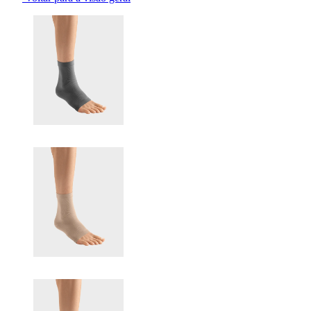
Changing the current slide of this carousel will change the current sli