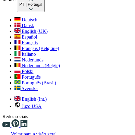
PT
| Portugal
Deutsch
Dansk
English (UK)
Español
Français
Français (Belgique)
Italiano
Nederlands
Nederlands (België)
Polski
Português
Português (Brasil)
Svenska
English (Int.)
Juzo USA
Redes sociais
Voltar para a visão geral