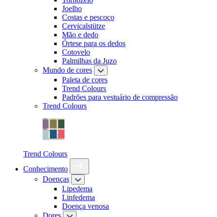
Joelho
Costas e pescoço
Cervicalstütze
Mão e dedo
Órtese para os dedos
Cotovelo
Palmilhas da Juzo
Mundo de cores
Paleta de cores
Trend Colours
Padrões para vestuário de compressão
Trend Colours
Trend Colours
Conhecimento
Doenças
Lipedema
Linfedema
Doença venosa
Dores