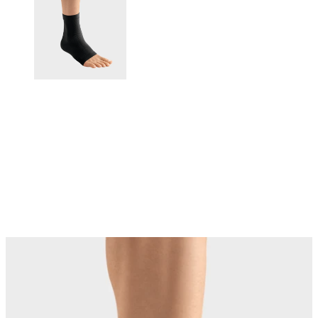
Changing this current slide of this carousel will change the current sli