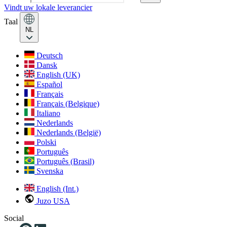
Vindt uw lokale leverancier
Taal
NL
Deutsch
Dansk
English (UK)
Español
Français
Français (Belgique)
Italiano
Nederlands
Nederlands (België)
Polski
Português
Português (Brasil)
Svenska
English (Int.)
Juzo USA
Social