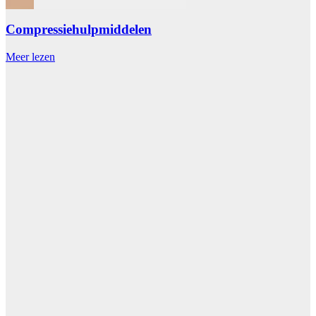
Compressiehulpmiddelen
Meer lezen
M