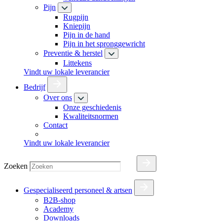
Pijn
Rugpijn
Kniepijn
Pijn in de hand
Pijn in het spronggewricht
Preventie & herstel
Littekens
Vindt uw lokale leverancier
Bedrijf
Over ons
Onze geschiedenis
Kwaliteitsnormen
Contact
Vindt uw lokale leverancier
Zoeken
Gespecialiseerd personeel & artsen
B2B-shop
Academy
Downloads