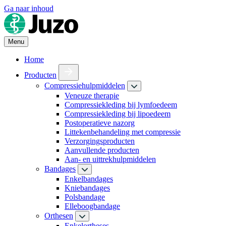
Ga naar inhoud
Menu
Home
Producten
Compressiehulpmiddelen
Veneuze therapie
Compressiekleding bij lymfoedeem
Compressiekleding bij lipoedeem
Postoperatieve nazorg
Littekenbehandeling met compressie
Verzorgingsproducten
Aanvullende producten
Aan- en uittrekhulpmiddelen
Bandages
Enkelbandages
Kniebandages
Polsbandage
Elleboogbandage
Orthesen
Enkelortheses