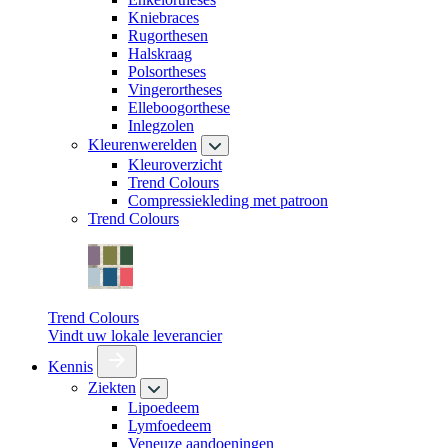
Kniebraces
Rugorthesen
Halskraag
Polsortheses
Vingerortheses
Elleboogorthese
Inlegzolen
Kleurenwerelden
Kleuroverzicht
Trend Colours
Compressiekleding met patroon
Trend Colours
Trend Colours
Vindt uw lokale leverancier
Kennis
Ziekten
Lipoedeem
Lymfoedeem
Veneuze aandoeningen