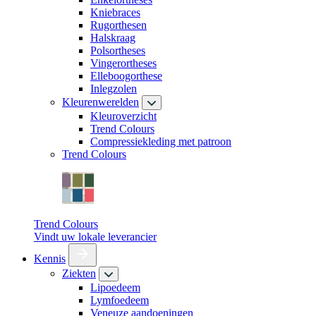
Kniebraces
Rugorthesen
Halskraag
Polsortheses
Vingerortheses
Elleboogorthese
Inlegzolen
Kleurenwerelden
Kleuroverzicht
Trend Colours
Compressiekleding met patroon
Trend Colours
Trend Colours
Vindt uw lokale leverancier
Kennis
Ziekten
Lipoedeem
Lymfoedeem
Veneuze aandoeningen