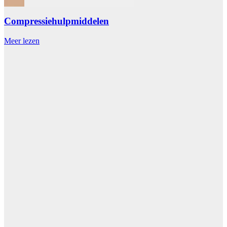
Compressiehulpmiddelen
Meer lezen
M