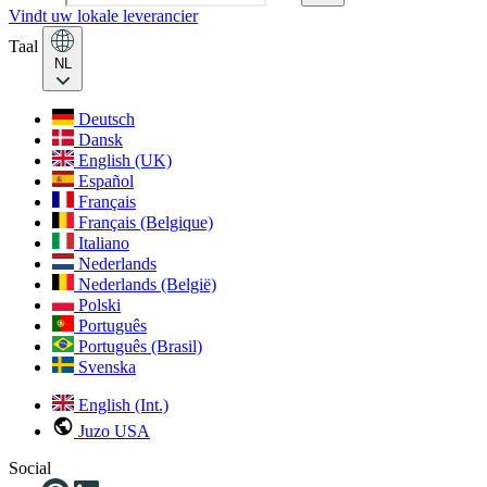
Vindt uw lokale leverancier
Taal
NL
Deutsch
Dansk
English (UK)
Español
Français
Français (Belgique)
Italiano
Nederlands
Nederlands (België)
Polski
Português
Português (Brasil)
Svenska
English (Int.)
Juzo USA
Social