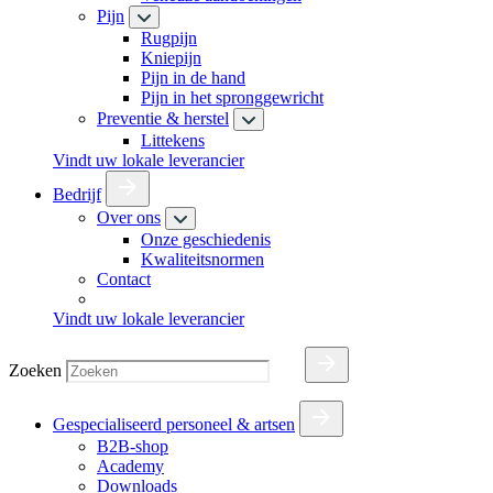
Pijn
Rugpijn
Kniepijn
Pijn in de hand
Pijn in het spronggewricht
Preventie & herstel
Littekens
Vindt uw lokale leverancier
Bedrijf
Over ons
Onze geschiedenis
Kwaliteitsnormen
Contact
Vindt uw lokale leverancier
Zoeken
Gespecialiseerd personeel & artsen
B2B-shop
Academy
Downloads