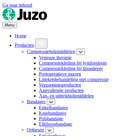
Ga naar inhoud
Menu
Home
Producten
Compressiehulpmiddelen
Veneuze therapie
Compressiekleding bij lymfoedeem
Compressiekleding bij lipoedeem
Postoperatieve nazorg
Littekenbehandeling met compressie
Verzorgingsproducten
Aanvullende producten
Aan- en uittrekhulpmiddelen
Bandages
Enkelbandages
Kniebandages
Polsbandage
Elleboogbandage
Orthesen
Enkelortheses