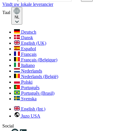
Vindt uw lokale leverancier
Taal
NL
Deutsch
Dansk
English (UK)
Español
Français
Français (Belgique)
Italiano
Nederlands
Nederlands (België)
Polski
Português
Português (Brasil)
Svenska
English (Int.)
Juzo USA
Social