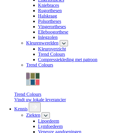
Kniebraces
Rugorthesen
Halskraag
Polsortheses
Vingerortheses
Elleboogorthese
Inlegzolen
Kleurenwerelden
Kleuroverzicht
Trend Colours
Compressiekleding met patroon
Trend Colours
Trend Colours
Vindt uw lokale leverancier
Kennis
Ziekten
Lipoedeem
Lymfoedeem
Veneuze aandoeningen