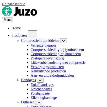
Ga naar inhoud
Menu
Home
Producten
Compressiehulpmiddelen
Veneuze therapie
Compressiekleding bij lymfoedeem
Compressiekleding bij lipoedeem
Postoperatieve nazorg
Littekenbehandeling met compressie
Verzorgingsproducten
Aanvullende producten
Aan- en uittrekhulpmiddelen
Bandages
Enkelbandages
Kniebandages
Polsbandage
Elleboogbandage
Orthesen
Enkelortheses