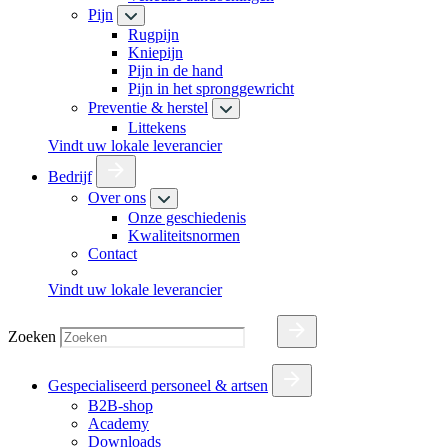
Pijn
Rugpijn
Kniepijn
Pijn in de hand
Pijn in het spronggewricht
Preventie & herstel
Littekens
Vindt uw lokale leverancier
Bedrijf
Over ons
Onze geschiedenis
Kwaliteitsnormen
Contact
Vindt uw lokale leverancier
Zoeken
Gespecialiseerd personeel & artsen
B2B-shop
Academy
Downloads