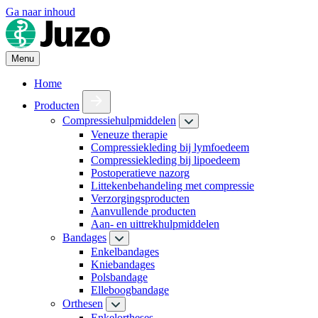
Ga naar inhoud
Menu
Home
Producten
Compressiehulpmiddelen
Veneuze therapie
Compressiekleding bij lymfoedeem
Compressiekleding bij lipoedeem
Postoperatieve nazorg
Littekenbehandeling met compressie
Verzorgingsproducten
Aanvullende producten
Aan- en uittrekhulpmiddelen
Bandages
Enkelbandages
Kniebandages
Polsbandage
Elleboogbandage
Orthesen
Enkelortheses