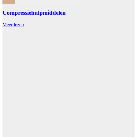
Compressiehulpmiddelen
Meer lezen
M