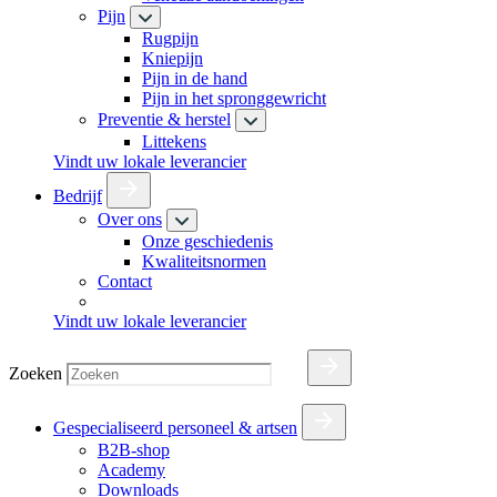
Pijn
Rugpijn
Kniepijn
Pijn in de hand
Pijn in het spronggewricht
Preventie & herstel
Littekens
Vindt uw lokale leverancier
Bedrijf
Over ons
Onze geschiedenis
Kwaliteitsnormen
Contact
Vindt uw lokale leverancier
Zoeken
Gespecialiseerd personeel & artsen
B2B-shop
Academy
Downloads