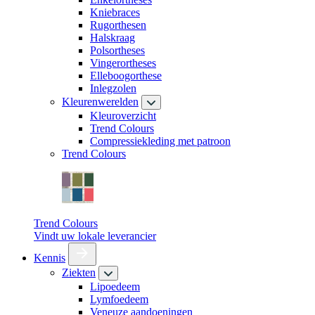
Kniebraces
Rugorthesen
Halskraag
Polsortheses
Vingerortheses
Elleboogorthese
Inlegzolen
Kleurenwerelden
Kleuroverzicht
Trend Colours
Compressiekleding met patroon
Trend Colours
Trend Colours
Vindt uw lokale leverancier
Kennis
Ziekten
Lipoedeem
Lymfoedeem
Veneuze aandoeningen