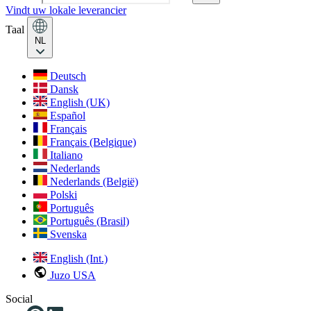
Vindt uw lokale leverancier
Taal
NL
Deutsch
Dansk
English (UK)
Español
Français
Français (Belgique)
Italiano
Nederlands
Nederlands (België)
Polski
Português
Português (Brasil)
Svenska
English (Int.)
Juzo USA
Social