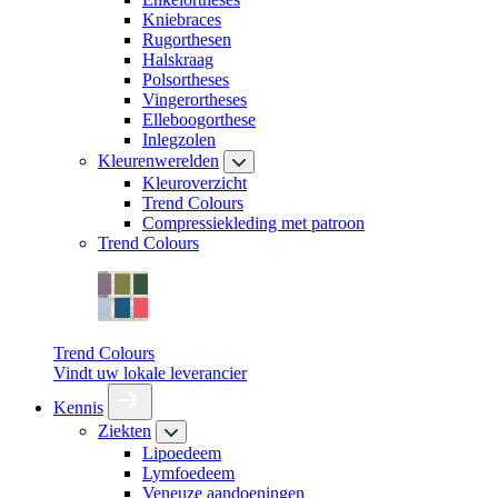
Kniebraces
Rugorthesen
Halskraag
Polsortheses
Vingerortheses
Elleboogorthese
Inlegzolen
Kleurenwerelden
Kleuroverzicht
Trend Colours
Compressiekleding met patroon
Trend Colours
Trend Colours
Vindt uw lokale leverancier
Kennis
Ziekten
Lipoedeem
Lymfoedeem
Veneuze aandoeningen