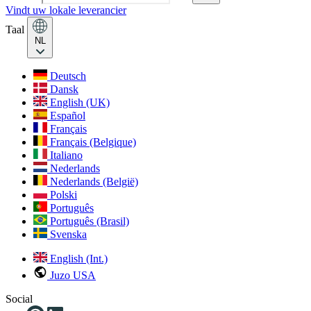
Vindt uw lokale leverancier
Taal
NL
Deutsch
Dansk
English (UK)
Español
Français
Français (Belgique)
Italiano
Nederlands
Nederlands (België)
Polski
Português
Português (Brasil)
Svenska
English (Int.)
Juzo USA
Social