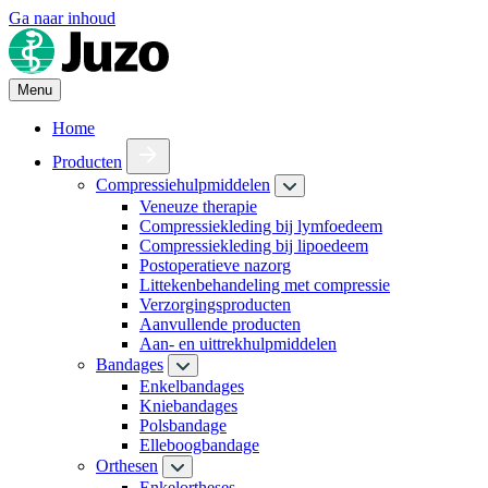
Ga naar inhoud
Menu
Home
Producten
Compressiehulpmiddelen
Veneuze therapie
Compressiekleding bij lymfoedeem
Compressiekleding bij lipoedeem
Postoperatieve nazorg
Littekenbehandeling met compressie
Verzorgingsproducten
Aanvullende producten
Aan- en uittrekhulpmiddelen
Bandages
Enkelbandages
Kniebandages
Polsbandage
Elleboogbandage
Orthesen
Enkelortheses