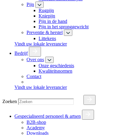
Pijn
Rugpijn
Kniepijn
Pijn in de hand
Pijn in het spronggewricht
Preventie & herstel
Littekens
Vindt uw lokale leverancier
Bedrijf
Over ons
Onze geschiedenis
Kwaliteitsnormen
Contact
Vindt uw lokale leverancier
Zoeken
Gespecialiseerd personeel & artsen
B2B-shop
Academy
Downloads