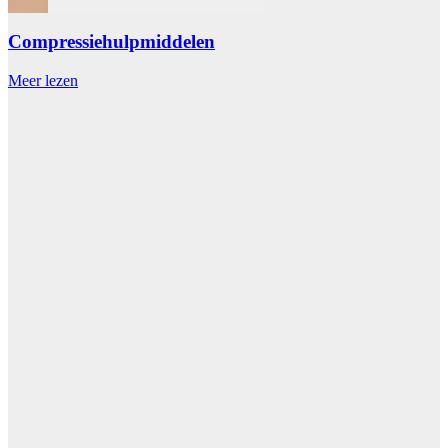
Compressiehulpmiddelen
Meer lezen
M