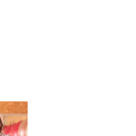
de of the thumbnail carousel that precedes it.