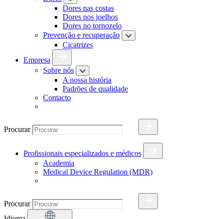
Dores nas costas
Dores nos joelhos
Dores no tornozelo
Prevenção e recuperação
Cicatrizes
Empresa
Sobre nós
A nossa história
Padrões de qualidade
Contacto
Procurar
Profissionais especializados e médicos
Academia
Medical Device Regulation (MDR)
Procurar
Idioma