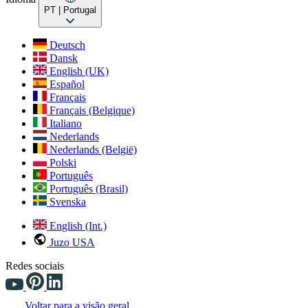
PT
| Portugal
Deutsch
Dansk
English (UK)
Español
Français
Français (Belgique)
Italiano
Nederlands
Nederlands (België)
Polski
Português
Português (Brasil)
Svenska
English (Int.)
Juzo USA
Redes sociais
Voltar para a visão geral