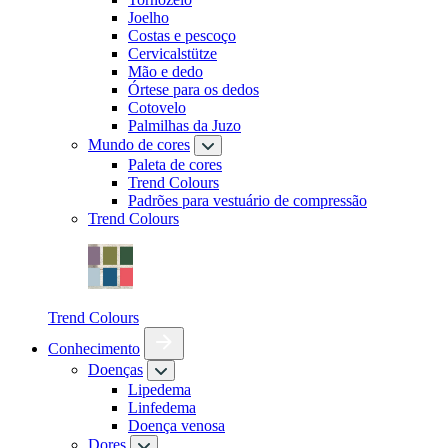
Joelho
Costas e pescoço
Cervicalstütze
Mão e dedo
Órtese para os dedos
Cotovelo
Palmilhas da Juzo
Mundo de cores
Paleta de cores
Trend Colours
Padrões para vestuário de compressão
Trend Colours
Trend Colours
Conhecimento
Doenças
Lipedema
Linfedema
Doença venosa
Dores