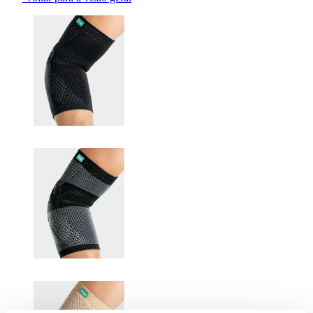
Changing the current slide of this carousel will change the current sli