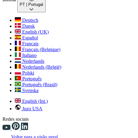
PT
| Portugal
Deutsch
Dansk
English (UK)
Español
Français
Français (Belgique)
Italiano
Nederlands
Nederlands (België)
Polski
Português
Português (Brasil)
Svenska
English (Int.)
Juzo USA
Redes sociais
Voltar para a visão geral