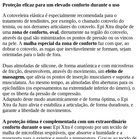
Proteção eficaz para um elevado conforto durante o uso
A cotoveleira elástica é especialmente recomendada para o
tratamento de tendinites, por exemplo, o chamado cotovelo do
tenista, ou nos derrames articulares do cotovelo. Epi Xtra dispõe de
uma
zona de conforto, oval
, diretamente na região do cotovelo,
através da qual são minimizados os pontos de pressão ou os vincos
na pele. A
malha especial da zona de conforto
faz com que, ao
dobrar o cotovelo, as rugas que inevitavelmente se formam, sejam
orientadas para o lado de fora.
Duas almofadas de silicone, de forma anatómica e com microsferas
de fricção, desenvolvem, através do movimento, um
efeito de
massagem,
que alivia os pontos de inserção musculares e suporta a
musculatura. Ao mesmo tempo, as almofadas têm aberturas para os
epicôndilos (os espessamentos na extremidade inferior do úmero), o
que os liberta da pressão de compressão.
Adaptado deste modo anatomicamente e de forma óptima, o Epi
Xtra da Juzo alivia e estabiliza a articulação, de forma duradoura, e
garante a liberdade de movimentos.
A proteção ótima é complementada com um extraordinário
conforto durante o uso:
Epi Xtra é composto por um tecido de
malha de microfibras respiráveis, que absorve a humidade e a
transporta para o exterior e regula a temperatura. Graças ao tecido de