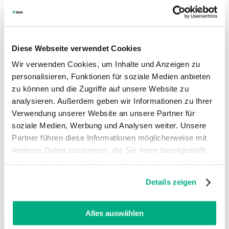
Diese Webseite verwendet Cookies
Wir verwenden Cookies, um Inhalte und Anzeigen zu
personalisieren, Funktionen für soziale Medien anbieten
zu können und die Zugriffe auf unsere Website zu
analysieren. Außerdem geben wir Informationen zu Ihrer
Verwendung unserer Website an unsere Partner für
soziale Medien, Werbung und Analysen weiter. Unsere
Partner führen diese Informationen möglicherweise mit
weiteren Daten zusammen, die Sie ihnen bereitgestellt
haben oder die sie im Rahmen Ihrer Nutzung der Dienste
Changing this current slide of this carousel will change the current sli
gesammelt haben. Sie geben Einwilligung zu unseren
Details zeigen
Cookies, wenn Sie unsere Webseite weiterhin nutzen.
Weitere Informationen finden Sie in
unserer
Datenschutzerklärung
und
Impressum
.
Alles auswählen