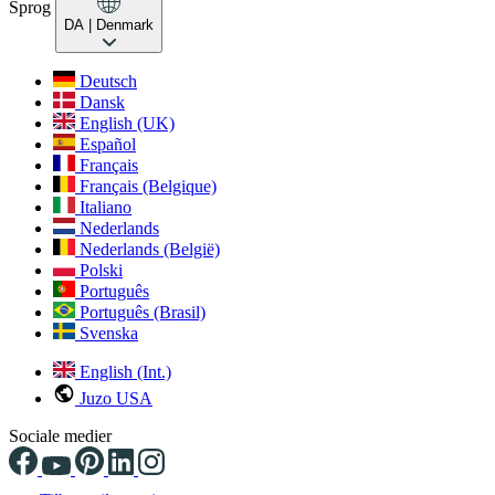
Sprog
DA
| Denmark
Deutsch
Dansk
English (UK)
Español
Français
Français (Belgique)
Italiano
Nederlands
Nederlands (België)
Polski
Português
Português (Brasil)
Svenska
English (Int.)
Juzo USA
Sociale medier