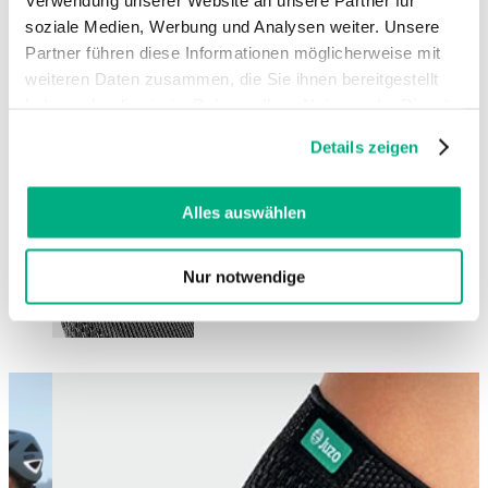
soziale Medien, Werbung und Analysen weiter. Unsere
Partner führen diese Informationen möglicherweise mit
weiteren Daten zusammen, die Sie ihnen bereitgestellt
haben oder die sie im Rahmen Ihrer Nutzung der Dienste
gesammelt haben. Sie geben Einwilligung zu unseren
Details zeigen
Cookies, wenn Sie unsere Webseite weiterhin nutzen.
Weitere Informationen finden Sie in
unserer
Datenschutzerklärung
und
Impressum
.
Alles auswählen
Nur notwendige
Changing this current slide of this carousel will change the current sli