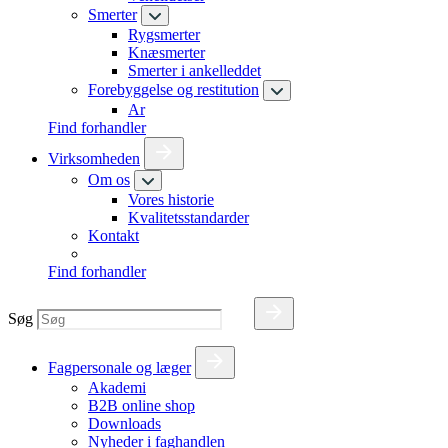
Smerter
Rygsmerter
Knæsmerter
Smerter i ankelleddet
Forebyggelse og restitution
Ar
Find forhandler
Virksomheden
Om os
Vores historie
Kvalitetsstandarder
Kontakt
Find forhandler
Søg
Fagpersonale og læger
Akademi
B2B online shop
Downloads
Nyheder i faghandlen