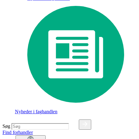
Nyheder i faghandlen
Søg
Find forhandler