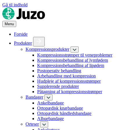
Gå til indhold
Menu
Forside
Produkter
Kompressionsprodukter
Kompressionsstrømper til veneproblemer
Kompressionsbehandling af lymfødem
Kompressionsbehandling af lipødem
Postoperativ behandling
Arbehandling med kompression
Hudpleje af kompressionsstrømper
Supplerende produkter
Påtagning af kompressionsstrømper
Bandager
Ankelbandage
Ortopædisk knæbandage
Ortopædisk håndledsbandage
Albuebandage
Orteser
Ankelortose