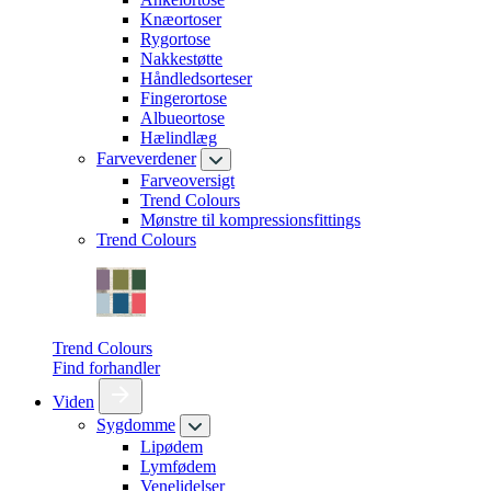
Knæortoser
Rygortose
Nakkestøtte
Håndledsorteser
Fingerortose
Albueortose
Hælindlæg
Farveverdener
Farveoversigt
Trend Colours
Mønstre til kompressionsfittings
Trend Colours
Trend Colours
Find forhandler
Viden
Sygdomme
Lipødem
Lymfødem
Venelidelser