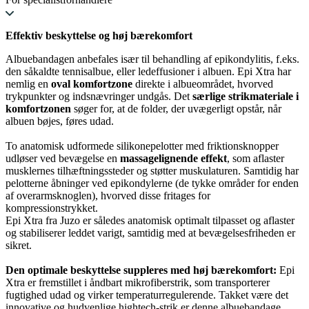
Effektiv beskyttelse og høj bærekomfort
Albuebandagen anbefales især til behandling af epikondylitis, f.eks.
den såkaldte tennisalbue, eller ledeffusioner i albuen. Epi Xtra har
nemlig en
oval komfortzone
direkte i albueområdet, hvorved
trykpunkter og indsnævringer undgås. Det
særlige strikmateriale i
komfortzonen
søger for, at de folder, der uvægerligt opstår, når
albuen bøjes, føres udad.
To anatomisk udformede silikonepelotter med friktionsknopper
udløser ved bevægelse en
massagelignende effekt
, som aflaster
musklernes tilhæftningssteder og støtter muskulaturen. Samtidig har
pelotterne åbninger ved epikondylerne (de tykke områder for enden
af overarmsknoglen), hvorved disse fritages for
kompressionstrykket.
Epi Xtra fra Juzo er således anatomisk optimalt tilpasset og aflaster
og stabiliserer leddet varigt, samtidig med at bevægelsesfriheden er
sikret.
Den optimale beskyttelse suppleres med høj bærekomfort:
Epi
Xtra er fremstillet i åndbart mikrofiberstrik, som transporterer
fugtighed udad og virker temperaturregulerende. Takket være det
innovative og hudvenlige hightech-strik er denne albuebandage