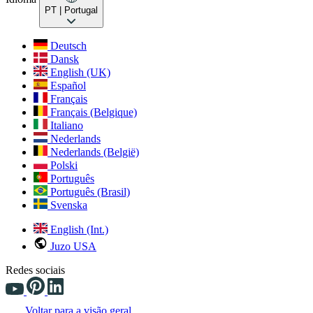
PT
| Portugal
Deutsch
Dansk
English (UK)
Español
Français
Français (Belgique)
Italiano
Nederlands
Nederlands (België)
Polski
Português
Português (Brasil)
Svenska
English (Int.)
Juzo USA
Redes sociais
Voltar para a visão geral