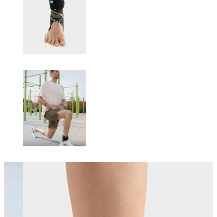
Changing this current slide of this carousel will change the current sli