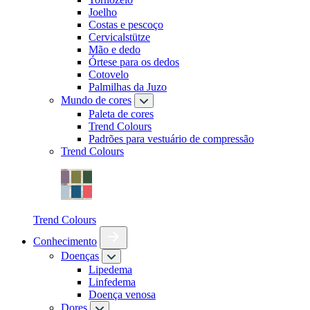
Joelho
Costas e pescoço
Cervicalstütze
Mão e dedo
Órtese para os dedos
Cotovelo
Palmilhas da Juzo
Mundo de cores
Paleta de cores
Trend Colours
Padrões para vestuário de compressão
Trend Colours
Trend Colours
Conhecimento
Doenças
Lipedema
Linfedema
Doença venosa
Dores