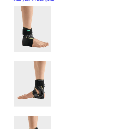
Changing the current slide of this carousel will change the current sli