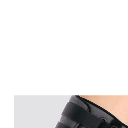
Changing this current slide of this carousel will change the current sli