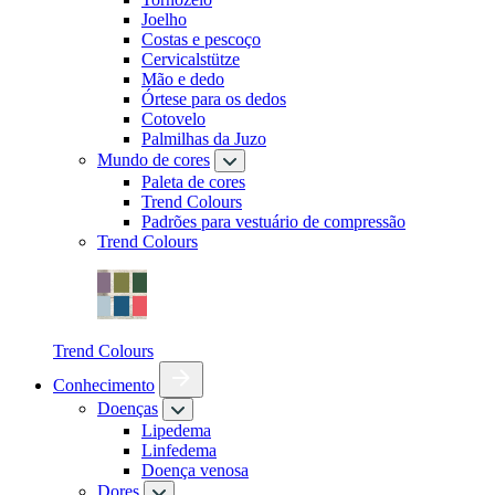
Joelho
Costas e pescoço
Cervicalstütze
Mão e dedo
Órtese para os dedos
Cotovelo
Palmilhas da Juzo
Mundo de cores
Paleta de cores
Trend Colours
Padrões para vestuário de compressão
Trend Colours
Trend Colours
Conhecimento
Doenças
Lipedema
Linfedema
Doença venosa
Dores