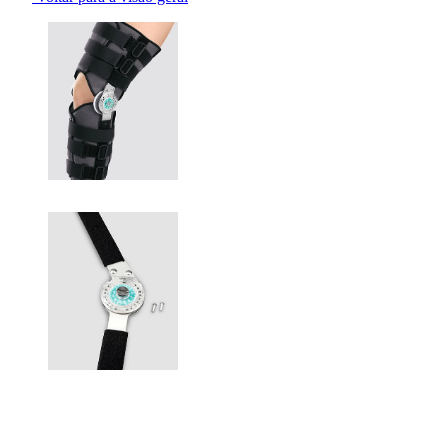
Changing the current slide of this carousel will change the current sli