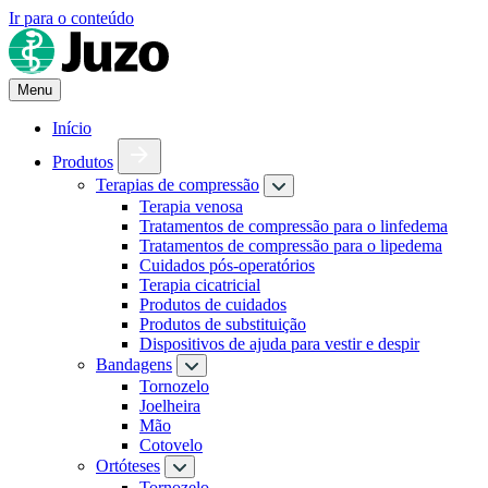
Ir para o conteúdo
Menu
Início
Produtos
Terapias de compressão
Terapia venosa
Tratamentos de compressão para o linfedema
Tratamentos de compressão para o lipedema
Cuidados pós-operatórios
Terapia cicatricial
Produtos de cuidados
Produtos de substituição
Dispositivos de ajuda para vestir e despir
Bandagens
Tornozelo
Joelheira
Mão
Cotovelo
Ortóteses
Tornozelo