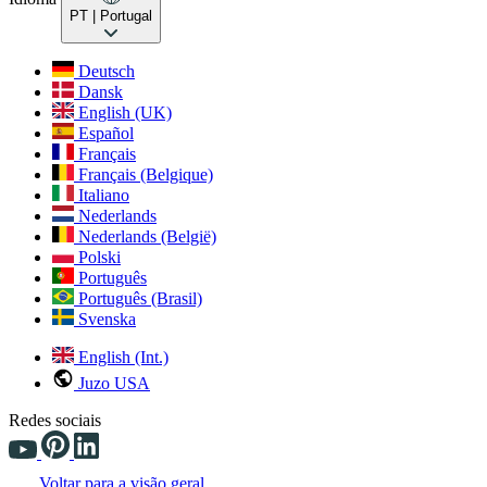
PT
| Portugal
Deutsch
Dansk
English (UK)
Español
Français
Français (Belgique)
Italiano
Nederlands
Nederlands (België)
Polski
Português
Português (Brasil)
Svenska
English (Int.)
Juzo USA
Redes sociais
Voltar para a visão geral