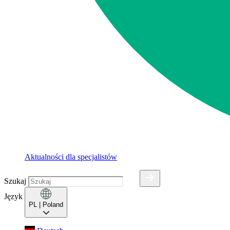
Aktualności dla specjalistów
Szukaj
Język
PL
| Poland