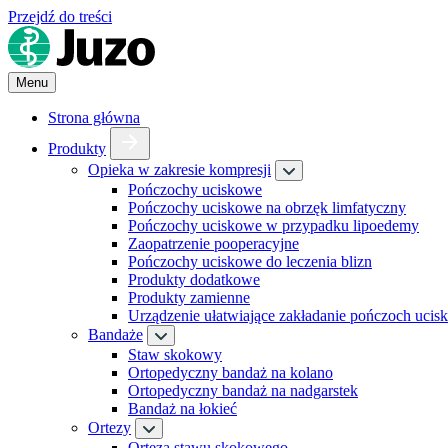
Przejdź do treści
Menu
Strona główna
Produkty
Opieka w zakresie kompresji
Pończochy uciskowe
Pończochy uciskowe na obrzęk limfatyczny
Pończochy uciskowe w przypadku lipoedemy
Zaopatrzenie pooperacyjne
Pończochy uciskowe do leczenia blizn
Produkty dodatkowe
Produkty zamienne
Urządzenie ułatwiające zakładanie pończoch uci
Bandaże
Staw skokowy
Ortopedyczny bandaż na kolano
Ortopedyczny bandaż na nadgarstek
Bandaż na łokieć
Ortezy
Orteza stawu skokowego