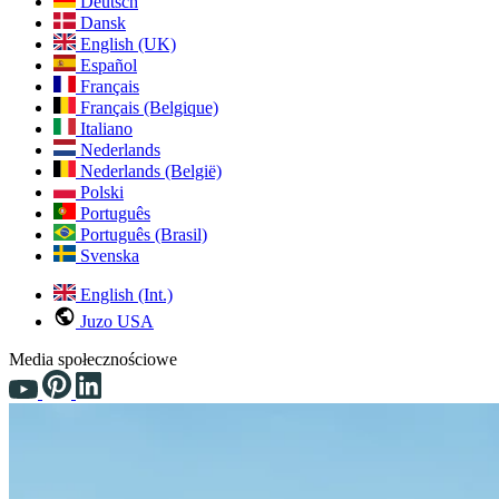
Deutsch
Dansk
English (UK)
Español
Français
Français (Belgique)
Italiano
Nederlands
Nederlands (België)
Polski
Português
Português (Brasil)
Svenska
English (Int.)
Juzo USA
Media społecznościowe