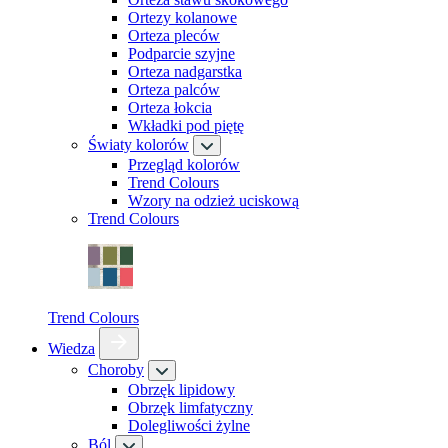
Ortezy kolanowe
Orteza pleców
Podparcie szyjne
Orteza nadgarstka
Orteza palców
Orteza łokcia
Wkładki pod piętę
Światy kolorów
Przegląd kolorów
Trend Colours
Wzory na odzież uciskową
Trend Colours
Trend Colours
Wiedza
Choroby
Obrzęk lipidowy
Obrzęk limfatyczny
Dolegliwości żylne
Ból