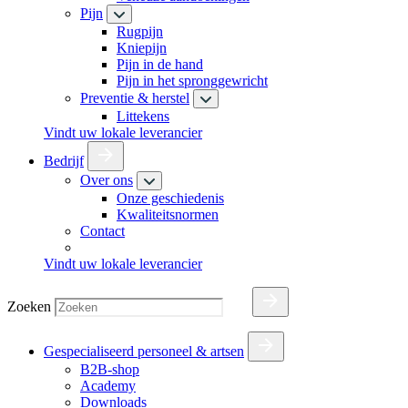
Pijn
Rugpijn
Kniepijn
Pijn in de hand
Pijn in het spronggewricht
Preventie & herstel
Littekens
Vindt uw lokale leverancier
Bedrijf
Over ons
Onze geschiedenis
Kwaliteitsnormen
Contact
Vindt uw lokale leverancier
Zoeken
Gespecialiseerd personeel & artsen
B2B-shop
Academy
Downloads