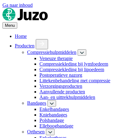
Ga naar inhoud
Menu
Home
Producten
Compressiehulpmiddelen
Veneuze therapie
Compressiekleding bij lymfoedeem
Compressiekleding bij lipoedeem
Postoperatieve nazorg
Littekenbehandeling met compressie
Verzorgingsproducten
Aanvullende producten
Aan- en uittrekhulpmiddelen
Bandages
Enkelbandages
Kniebandages
Polsbandage
Elleboogbandage
Orthesen
Enkelortheses