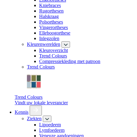
Kniebraces
Rugorthesen
Halskraag
Polsortheses
Vingerortheses
Elleboogorthese
Inlegzolen
Kleurenwerelden
Kleuroverzicht
Trend Colours
Compressiekleding met patroon
Trend Colours
Trend Colours
Vindt uw lokale leverancier
Kennis
Ziekten
Lipoedeem
Lymfoedeem
Veneuze aandoeningen