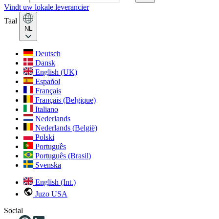
Vindt uw lokale leverancier
Taal
NL
Deutsch
Dansk
English (UK)
Español
Français
Français (Belgique)
Italiano
Nederlands
Nederlands (België)
Polski
Português
Português (Brasil)
Svenska
English (Int.)
Juzo USA
Social