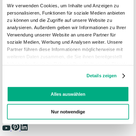
Langue
Wir verwenden Cookies, um Inhalte und Anzeigen zu
FR
| France
personalisieren, Funktionen für soziale Medien anbieten
zu können und die Zugriffe auf unsere Website zu
Deutsch
analysieren. Außerdem geben wir Informationen zu Ihrer
Dansk
English (UK)
Verwendung unserer Website an unsere Partner für
Español
soziale Medien, Werbung und Analysen weiter. Unsere
Français
Partner führen diese Informationen möglicherweise mit
Français (Belgique)
weiteren Daten zusammen, die Sie ihnen bereitgestellt
Italiano
Nederlands
haben oder die sie im Rahmen Ihrer Nutzung der Dienste
Nederlands (België)
gesammelt haben. Sie geben Einwilligung zu unseren
Polski
Details zeigen
Cookies, wenn Sie unsere Webseite weiterhin nutzen.
Português
Weitere Informationen finden Sie in
Português (Brasil)
Svenska
unserer
Datenschutzerklärung
und
Impressum
.
Alles auswählen
English (Int.)
Juzo USA
Nur notwendige
Réseaux sociaux