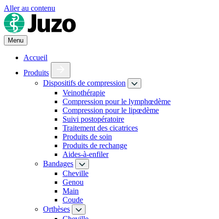
Aller au contenu
Menu
Accueil
Produits
Dispositifs de compression
Veinothérapie
Compression pour le lymphœdème
Compression pour le lipœdème
Suivi postopératoire
Traitement des cicatrices
Produits de soin
Produits de rechange
Aides-à-enfiler
Bandages
Cheville
Genou
Main
Coude
Orthèses
Cheville