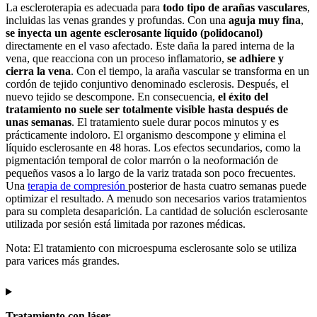
La escleroterapia es adecuada para
todo tipo de arañas vasculares
,
incluidas las venas grandes y profundas. Con una
aguja muy fina
,
se inyecta un agente esclerosante líquido (polidocanol)
directamente en el vaso afectado. Este daña la pared interna de la
vena, que reacciona con un proceso inflamatorio,
se adhiere y
cierra la vena
. Con el tiempo, la araña vascular se transforma en un
cordón de tejido conjuntivo denominado esclerosis. Después, el
nuevo tejido se descompone. En consecuencia,
el éxito del
tratamiento no suele ser totalmente visible hasta después de
unas semanas
. El tratamiento suele durar pocos minutos y es
prácticamente indoloro. El organismo descompone y elimina el
líquido esclerosante en 48 horas. Los efectos secundarios, como la
pigmentación temporal de color marrón o la neoformación de
pequeños vasos a lo largo de la variz tratada son poco frecuentes.
Una
terapia de compresión
posterior de hasta cuatro semanas puede
optimizar el resultado. A menudo son necesarios varios tratamientos
para su completa desaparición. La cantidad de solución esclerosante
utilizada por sesión está limitada por razones médicas.
Nota: El tratamiento con microespuma esclerosante solo se utiliza
para varices más grandes.
Tratamiento con láser