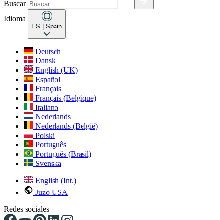
Buscar
Idioma
ES
| Spain
Deutsch
Dansk
English (UK)
Español
Français
Français (Belgique)
Italiano
Nederlands
Nederlands (België)
Polski
Português
Português (Brasil)
Svenska
English (Int.)
Juzo USA
Redes sociales