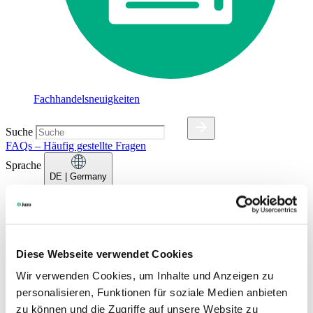
Fachhandelsneuigkeiten
Suche
FAQs – Häufig gestellte Fragen
Sprache
DE
| Germany
Deutsch
Dansk
English (UK)
Español
Diese Webseite verwendet Cookies
Français
Wir verwenden Cookies, um Inhalte und Anzeigen zu
Français (Belgique)
Italiano
personalisieren, Funktionen für soziale Medien anbieten
Nederlands
zu können und die Zugriffe auf unsere Website zu