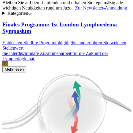
Bleiben Sie auf dem Laufenden und erhalten Sie regelmäßig alle
wichtigen Neuigkeiten rund um Juzo.
Zur Newsletter-Anmeldung
Kategorien
Finales Programm: 1st London Lymphoedema
Symposium
E
k
Entdecken Sie Ihre Programmhighlights und erfahren Sie welchen
u
Stellenwert
die interdisziplinäre Zusammenarbeit für die Zukunft der
Lymphologie hat.
Mehr lesen