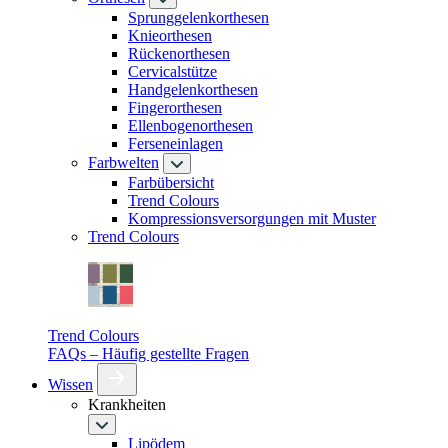
Sprunggelenkorthesen
Knieorthesen
Rückenorthesen
Cervicalstütze
Handgelenkorthesen
Fingerorthesen
Ellenbogenorthesen
Ferseneinlagen
Farbwelten
Farbübersicht
Trend Colours
Kompressionsversorgungen mit Muster
Trend Colours
Trend Colours
FAQs – Häufig gestellte Fragen
Wissen
Krankheiten
Lipödem