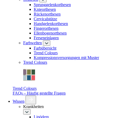
Sprunggelenkorthesen
Knieorthesen
Rückenorthesen
Cervicalstütze
Handgelenkorthesen
Fingerorthesen
Ellenbogenorthesen
Ferseneinlagen
Farbwelten
Farbübersicht
Trend Colours
Kompressionsversorgungen mit Muster
Trend Colours
Trend Colours
FAQs – Häufig gestellte Fragen
Wissen
Krankheiten
Lipödem