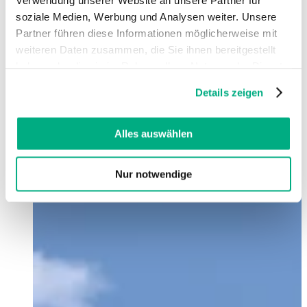
soziale Medien, Werbung und Analysen weiter. Unsere
Partner führen diese Informationen möglicherweise mit
weiteren Daten zusammen, die Sie ihnen bereitgestellt
haben oder die sie im Rahmen Ihrer Nutzung der Dienste
gesammelt haben. Sie geben Einwilligung zu unseren
Details zeigen
Cookies, wenn Sie unsere Webseite weiterhin nutzen.
Weitere Informationen finden Sie in
unserer
Datenschutzerklärung
und
Impressum
.
Alles auswählen
Nur notwendige