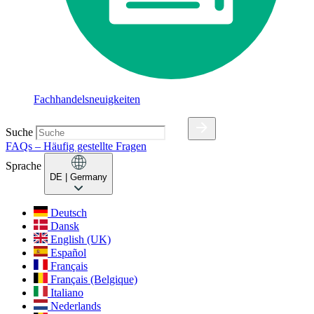
Fachhandelsneuigkeiten
Suche
FAQs – Häufig gestellte Fragen
Sprache
DE
| Germany
Deutsch
Dansk
English (UK)
Español
Français
Français (Belgique)
Italiano
Nederlands