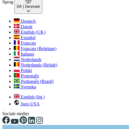
Sprog
DA
| Denmark
Deutsch
Dansk
English (UK)
Español
Français
Français (Belgique)
Italiano
Nederlands
Nederlands (België)
Polski
Português
Português (Brasil)
Svenska
English (Int.)
Juzo USA
Sociale medier