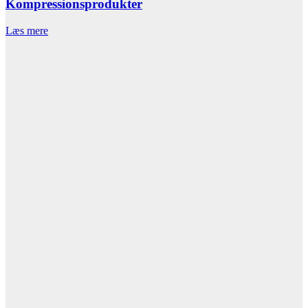
Kompressionsprodukter
Læs mere
L