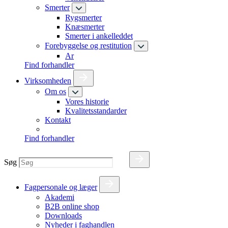
Smerter
Rygsmerter
Knæsmerter
Smerter i ankelleddet
Forebyggelse og restitution
Ar
Find forhandler
Virksomheden
Om os
Vores historie
Kvalitetsstandarder
Kontakt
Find forhandler
Søg
Fagpersonale og læger
Akademi
B2B online shop
Downloads
Nyheder i faghandlen