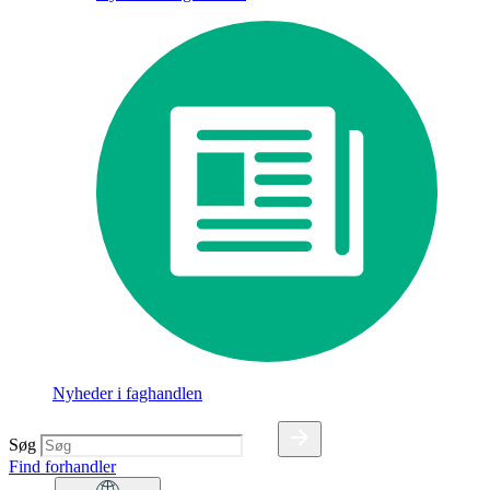
Nyheder i faghandlen
Søg
Find forhandler