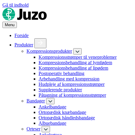
Gå til indhold
Menu
Forside
Produkter
Kompressionsprodukter
Kompressionsstrømper til veneproblemer
Kompressionsbehandling af lymfødem
Kompressionsbehandling af lipødem
Postoperativ behandling
Arbehandling med kompression
Hudpleje af kompressionsstrømper
Supplerende produkter
Påtagning af kompressionsstrømper
Bandager
Ankelbandage
Ortopædisk knæbandage
Ortopædisk håndledsbandage
Albuebandage
Orteser
Ankelortose