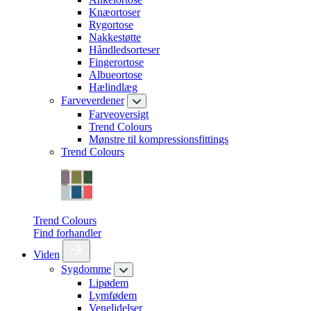
Knæortoser
Rygortose
Nakkestøtte
Håndledsorteser
Fingerortose
Albueortose
Hælindlæg
Farveverdener
Farveoversigt
Trend Colours
Mønstre til kompressionsfittings
Trend Colours
Trend Colours
Find forhandler
Viden
Sygdomme
Lipødem
Lymfødem
Venelidelser