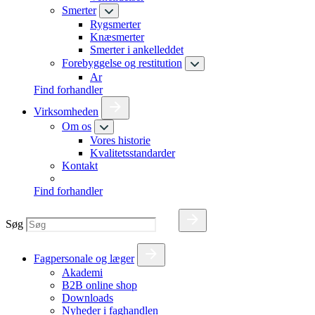
Smerter
Rygsmerter
Knæsmerter
Smerter i ankelleddet
Forebyggelse og restitution
Ar
Find forhandler
Virksomheden
Om os
Vores historie
Kvalitetsstandarder
Kontakt
Find forhandler
Søg
Fagpersonale og læger
Akademi
B2B online shop
Downloads
Nyheder i faghandlen