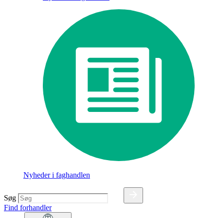
Nyheder i faghandlen
Søg
Find forhandler