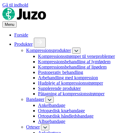
Gå til indhold
Menu
Forside
Produkter
Kompressionsprodukter
Kompressionsstrømper til veneproblemer
Kompressionsbehandling af lymfødem
Kompressionsbehandling af lipødem
Postoperativ behandling
Arbehandling med kompression
Hudpleje af kompressionsstrømper
Supplerende produkter
Påtagning af kompressionsstrømper
Bandager
Ankelbandage
Ortopædisk knæbandage
Ortopædisk håndledsbandage
Albuebandage
Orteser
Ankelortose