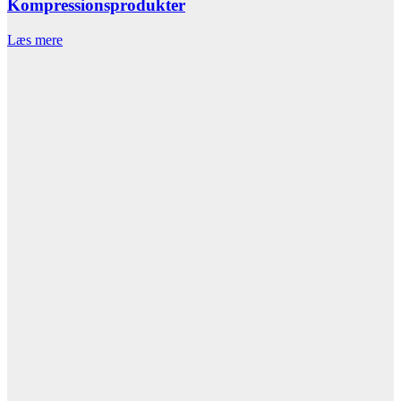
Kompressionsprodukter
Læs mere
L