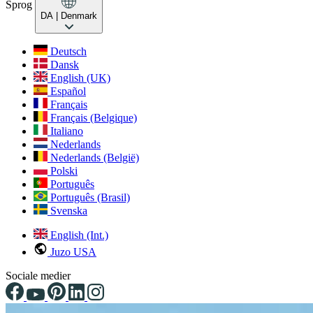
Sprog
DA
| Denmark
Deutsch
Dansk
English (UK)
Español
Français
Français (Belgique)
Italiano
Nederlands
Nederlands (België)
Polski
Português
Português (Brasil)
Svenska
English (Int.)
Juzo USA
Sociale medier