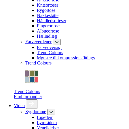
Knæortoser
Rygortose
Nakkestøtte
Håndledsorteser
Fingerortose
Albueortose
Hælindlæg
Farveverdener
Farveoversigt
Trend Colours
Mønstre til kompressionsfittings
Trend Colours
Trend Colours
Find forhandler
Viden
Sygdomme
Lipødem
Lymfødem
Venelidelser