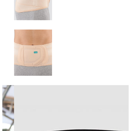
Changing this current slide of this carousel will change the current sli