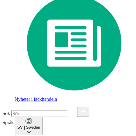
Nyheter i fackhandeln
Sök
Språk
SV
| Sweden