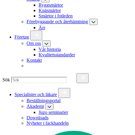
Ryggsmärtor
Knäsmärtor
Smärtor i fotleden
Förebyggande och återhämtning
Ärr
Företag
Om oss
Vår historia
Kvalitetsstandarder
Kontakt
Sök
Specialister och läkare
Beställningsportal
Akademi
Juzo seminarier
Downloads
Nyheter i fackhandeln