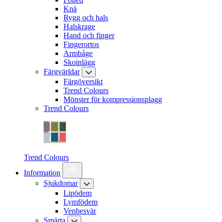
Knä
Rygg och hals
Halskrage
Hand och finger
Fingerortos
Armbåge
Skoinlägg
Färgvärldar
Färgöversikt
Trend Colours
Mönster för kompressionsplagg
Trend Colours
Trend Colours
Information
Sjukdomar
Lipödem
Lymfödem
Venbesvär
Smärta