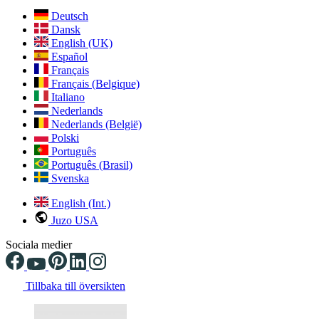
Deutsch
Dansk
English (UK)
Español
Français
Français (Belgique)
Italiano
Nederlands
Nederlands (België)
Polski
Português
Português (Brasil)
Svenska
English (Int.)
Juzo USA
Sociala medier
Tillbaka till översikten
Changing the current slide of this carousel will change the current sli