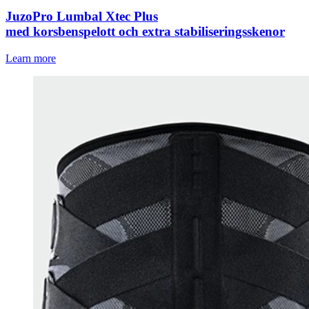
JuzoPro Lumbal Xtec Plus
med korsbenspelott och extra stabiliseringsskenor
Learn more