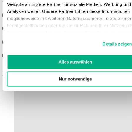
via telefon eller e-post - se vår
kontaktinformation
.
Website an unsere Partner für soziale Medien, Werbung und
Analysen weiter. Unsere Partner führen diese Informationen
möglicherweise mit weiteren Daten zusammen, die Sie ihne
Egenskaper
bereitgestellt haben oder die sie im Rahmen Ihrer Nutzung d
Dienste gesammelt haben. Sie geben Einwilligung zu unsere
Färger
Cookies, wenn Sie unsere Webseite weiterhin nutzen.
Details zeigen
Weitere Informationen finden Sie in
Storlekar
unserer
Datenschutzerklärung
und
Impressum
.
Bruksanvisning
Alles auswählen
Det här kan också intressera dig
Nur notwendige