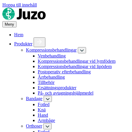
Hoppa till innehåll
Meny
Hem
Produkter
Kompressionsbehandlingar
Venbehandling
Kompressionsbehandlingar vid lymfödem
Kompressionsbehandlingar vid lipödem
Postoperativ efterbehandling
Ärrbehandling
Tillbehör
Ersättningsprodukter
På- och avtagningshjälpmedel
Bandage
Fotled
Knä
Hand
Armbåge
Orthoser
Fotled