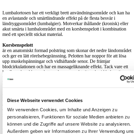
Lumbalortosen har ett verkligt brett användningsområde och kan ha
en avlastande och smärtlindrande effekt på de flesta besvär i
ländryggsområdet (lumbalgier). Motverkar ihållande (kronisk) eller
akut smärta i lumbalområdet med en korsbenspelott i kombination
med ett speciellt stickat material.
Korsbenspelott
är en anatomiskt formad polstring som skonar det nedre ländområdet
och ger en lätt rörelsebegränsning. Pelotten har noppor för att lösa
upp muskelspänningar och vidhäftande senor. De främjar
blodcirkulationen och har en massageliknande effekt. Tack vare ett
kardborreband kan pelotten placeras exakt rätt och vid behov även
tas bort. Den är även försedd med ett tvätt- och avtagbart
hygienöverdrag.
Särskilt fast stickat material
Lumbal Xtec har ett särskilt fast stickat material som ger stöd och
Diese Webseite verwendet Cookies
avlastning. Det stickade materialet stabiliseras av tunna skenor.
Wir verwenden Cookies, um Inhalte und Anzeigen zu
Ortosen finns i rak och formad modell för olika typer av figur och
midja.
personalisieren, Funktionen für soziale Medien anbieten zu
können und die Zugriffe auf unsere Website zu analysieren.
För mer information gällande beställning, vänligen kontakta oss
Außerdem geben wir Informationen zu Ihrer Verwendung uns