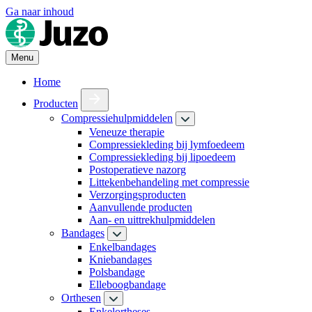
Ga naar inhoud
Menu
Home
Producten
Compressiehulpmiddelen
Veneuze therapie
Compressiekleding bij lymfoedeem
Compressiekleding bij lipoedeem
Postoperatieve nazorg
Littekenbehandeling met compressie
Verzorgingsproducten
Aanvullende producten
Aan- en uittrekhulpmiddelen
Bandages
Enkelbandages
Kniebandages
Polsbandage
Elleboogbandage
Orthesen
Enkelortheses