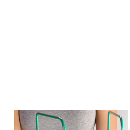
Changing this current slide of this carousel will change the current sli