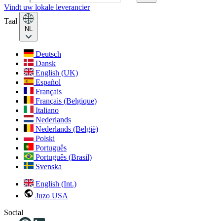
Vindt uw lokale leverancier
Taal
NL
Deutsch
Dansk
English (UK)
Español
Français
Français (Belgique)
Italiano
Nederlands
Nederlands (België)
Polski
Português
Português (Brasil)
Svenska
English (Int.)
Juzo USA
Social