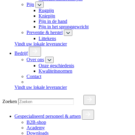
Pijn
Rugpijn
Kniepijn
Pijn in de hand
Pijn in het spronggewricht
Preventie & herstel
Littekens
Vindt uw lokale leverancier
Bedrijf
Over ons
Onze geschiedenis
Kwaliteitsnormen
Contact
Vindt uw lokale leverancier
Zoeken
Gespecialiseerd personeel & artsen
B2B-shop
Academy
Downloads