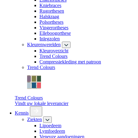
Kniebraces
Rugorthesen
Halskraag
Polsortheses
Vingerortheses
Elleboogorthese
Inlegzolen
Kleurenwerelden
Kleuroverzicht
Trend Colours
Compressiekleding met patroon
Trend Colours
Trend Colours
Vindt uw lokale leverancier
Kennis
Ziekten
Lipoedeem
Lymfoedeem
Veneuze aandoeningen