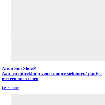
Arion Sim-Slide®
Aan- en uittrekhulp voor compressiekousen/-panty's
met een open tenen
Learn more