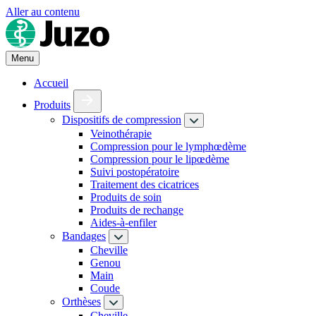
Aller au contenu
Menu
Accueil
Produits
Dispositifs de compression
Veinothérapie
Compression pour le lymphœdème
Compression pour le lipœdème
Suivi postopératoire
Traitement des cicatrices
Produits de soin
Produits de rechange
Aides-à-enfiler
Bandages
Cheville
Genou
Main
Coude
Orthèses
Cheville