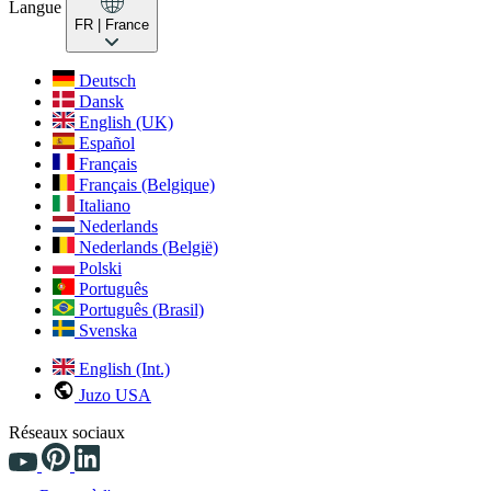
Langue
FR
| France
Deutsch
Dansk
English (UK)
Español
Français
Français (Belgique)
Italiano
Nederlands
Nederlands (België)
Polski
Português
Português (Brasil)
Svenska
English (Int.)
Juzo USA
Réseaux sociaux