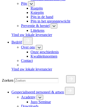
Pijn
Rugpijn
Kniepijn
Pijn in de hand
Pijn in het spronggewricht
Preventie & herstel
Littekens
Vind uw lokale leverancier
Bedrijf
Over ons
Onze geschiedenis
Kwaliteitsnormen
Contact
Vind uw lokale leverancier
Zoeken
Gespecialiseerd personeel & artsen
Academy
Juzo Seminar
Downloads