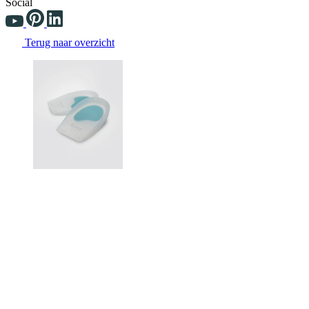
Social
Terug naar overzicht
Changing the current slide of this carousel will change the current sli