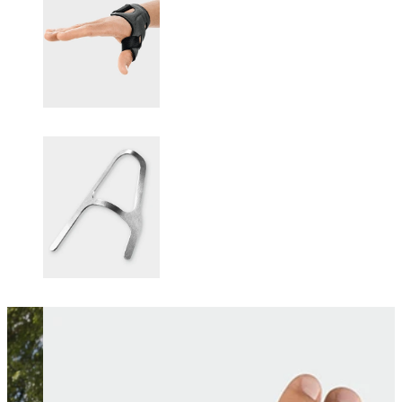
Changing this current slide of this carousel will change the current sli