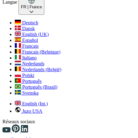
Langue
FR
| France
Deutsch
Dansk
English (UK)
Español
Français
Français (Belgique)
Italiano
Nederlands
Nederlands (België)
Polski
Português
Português (Brasil)
Svenska
English (Int.)
Juzo USA
Réseaux sociaux