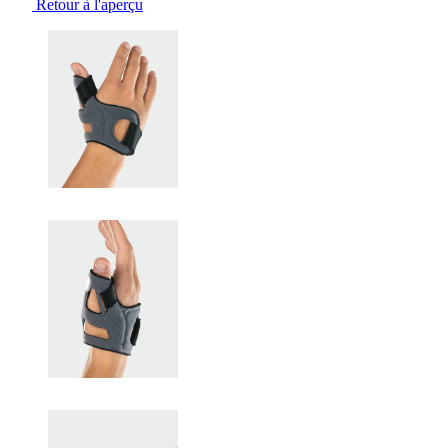
Retour à l'aperçu
Changing the current slide of this carousel will change the current sli