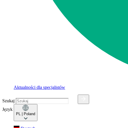
Aktualności dla specjalistów
Szukaj
Język
PL
| Poland