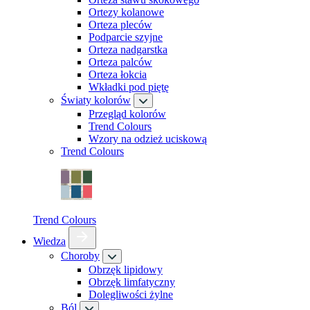
Ortezy kolanowe
Orteza pleców
Podparcie szyjne
Orteza nadgarstka
Orteza palców
Orteza łokcia
Wkładki pod piętę
Światy kolorów
Przegląd kolorów
Trend Colours
Wzory na odzież uciskową
Trend Colours
Trend Colours
Wiedza
Choroby
Obrzęk lipidowy
Obrzęk limfatyczny
Dolegliwości żylne
Ból