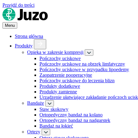
Przejdź do treści
Menu
Strona główna
Produkty
Opieka w zakresie kompresji
Pończochy uciskowe
Pończochy uciskowe na obrzęk limfatyczny
Pończochy uciskowe w przypadku lipoedemy
Zaopatrzenie pooperacyjne
Pończochy uciskowe do leczenia blizn
Produkty dodatkowe
Produkty zamienne
Urządzenie ułatwiające zakładanie pończoch uci
Bandaże
Staw skokowy
Ortopedyczny bandaż na kolano
Ortopedyczny bandaż na nadgarstek
Bandaż na łokieć
Ortezy
Orteza stawu skokowego