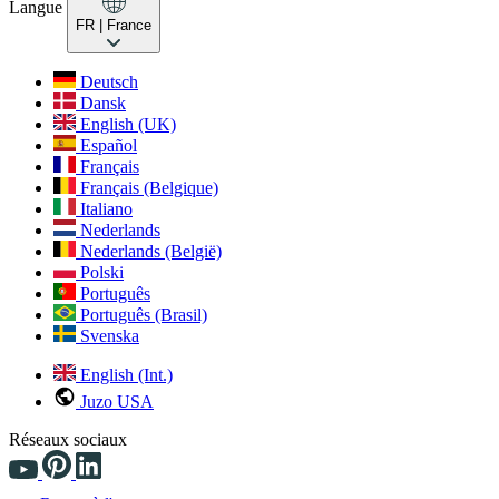
Langue
FR
| France
Deutsch
Dansk
English (UK)
Español
Français
Français (Belgique)
Italiano
Nederlands
Nederlands (België)
Polski
Português
Português (Brasil)
Svenska
English (Int.)
Juzo USA
Réseaux sociaux