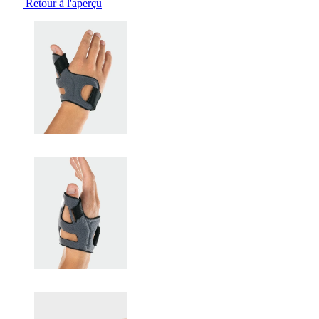
Retour à l'aperçu
Changing the current slide of this carousel will change the current sli