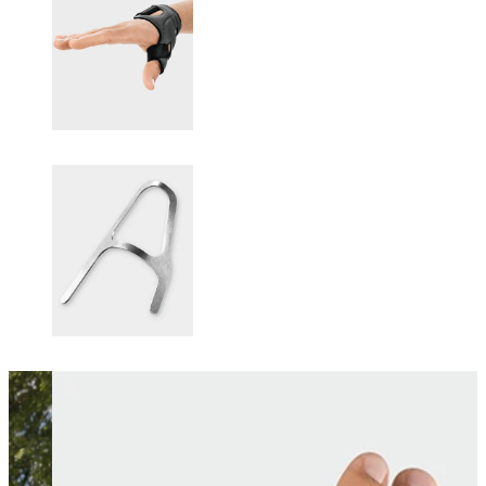
Changing this current slide of this carousel will change the current sli