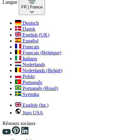
Langue
FR
| France
Deutsch
Dansk
English (UK)
Español
Français
Français (Belgique)
Italiano
Nederlands
Nederlands (België)
Polski
Português
Português (Brasil)
Svenska
English (Int.)
Juzo USA
Réseaux sociaux