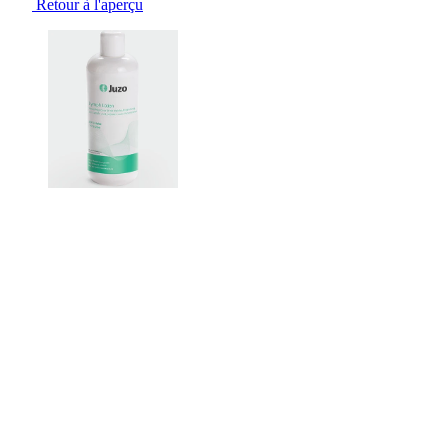
Retour à l'aperçu
Changing the current slide of this carousel will change the current sli