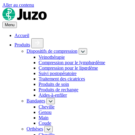
Aller au contenu
Menu
Accueil
Produits
Dispositifs de compression
Veinothérapie
Compression pour le lymphœdème
Compression pour le lipœdème
Suivi postopératoire
Traitement des cicatrices
Produits de soin
Produits de rechange
Aides-à-enfiler
Bandages
Cheville
Genou
Main
Coude
Orthèses
Cheville