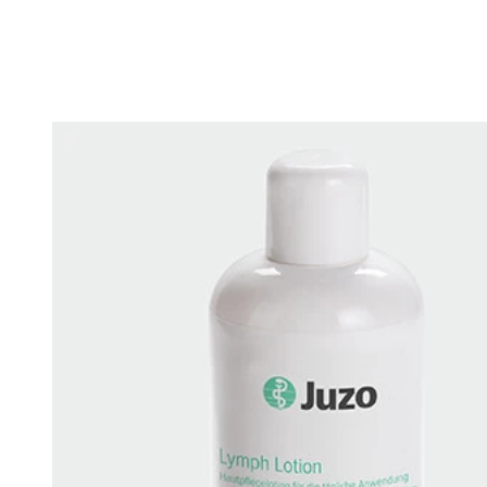
Changing this current slide of this carousel will change the current sli