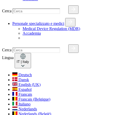
Cerca
Personale specializzato e medici
Medical Device Regulation (MDR)
Accademia
Cerca
Lingua
IT
| Italy
Deutsch
Dansk
English (UK)
Español
Français
Français (Belgique)
Italiano
Nederlands
Nederlands (België)