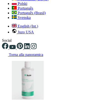
Polski
Português
Português (Brasil)
Svenska
English (Int.)
Juzo USA
Social
Torna alla panoramica
Changing the current slide of this carousel will change the current sli