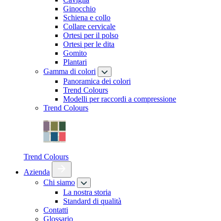
Ginocchio
Schiena e collo
Collare cervicale
Ortesi per il polso
Ortesi per le dita
Gomito
Plantari
Gamma di colori
Panoramica dei colori
Trend Colours
Modelli per raccordi a compressione
Trend Colours
Trend Colours
Azienda
Chi siamo
La nostra storia
Standard di qualità
Contatti
Glossario