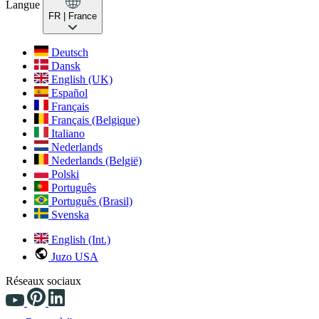
Langue
FR
| France
Deutsch
Dansk
English (UK)
Español
Français
Français (Belgique)
Italiano
Nederlands
Nederlands (België)
Polski
Português
Português (Brasil)
Svenska
English (Int.)
Juzo USA
Réseaux sociaux