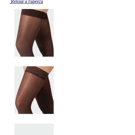
Retour à l'aperçu
Changing the current slide of this carousel will change the current sli