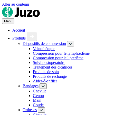
Aller au contenu
Menu
Accueil
Produits
Dispositifs de compression
Veinothérapie
Compression pour le lymphœdème
Compression pour le lipœdème
Suivi postopératoire
Traitement des cicatrices
Produits de soin
Produits de rechange
Aides-à-enfiler
Bandages
Cheville
Genou
Main
Coude
Orthèses
Cheville