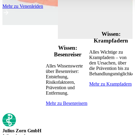
Mehr zu Venenleiden
Wissen:
Krampfadern
e
Wissen:
Alles Wichtige zu
W
Besenreiser
Krampfadern – von
ü
den Ursachen, über
z
Alles Wissenswerte
die Prävention bis zu
U
über Besenreiser:
Behandlungsmöglichkei
P
Entstehung,
B
Risikofaktoren,
Mehr zu Krampfadern
Prävention und
M
Entfernung.
Mehr zu Besenreisern
Julius Zorn GmbH