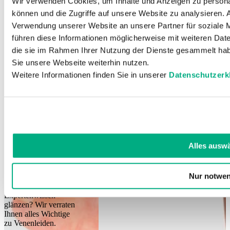
Wir verwenden Cookies, um Inhalte und Anzeigen zu personal
können und die Zugriffe auf unsere Website zu analysieren.
Verwendung unserer Website an unsere Partner für soziale 
führen diese Informationen möglicherweise mit weiteren Date
die sie im Rahmen Ihrer Nutzung der Dienste gesammelt hab
Sie unsere Webseite weiterhin nutzen.
Weitere Informationen finden Sie in unserer
Datenschutzerk
Alles ausw
Wissen:
Venenleiden
Nur notwen
Sie wollen mit
Expertenwissen
glänzen? Wir verraten
Ihnen alles Wichtige
zu Venenleiden.