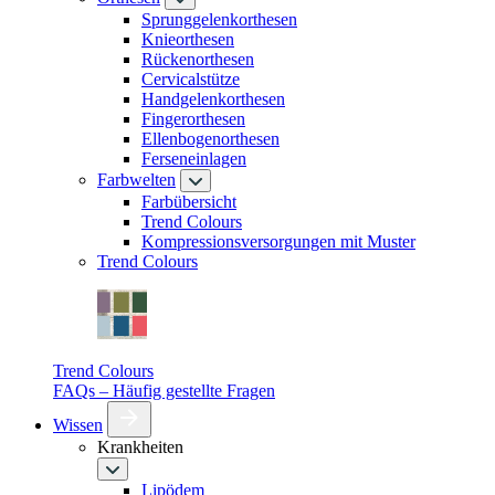
Sprunggelenkorthesen
Knieorthesen
Rückenorthesen
Cervicalstütze
Handgelenkorthesen
Fingerorthesen
Ellenbogenorthesen
Ferseneinlagen
Farbwelten
Farbübersicht
Trend Colours
Kompressionsversorgungen mit Muster
Trend Colours
Trend Colours
FAQs – Häufig gestellte Fragen
Wissen
Krankheiten
Lipödem