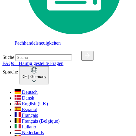
Fachhandelsneuigkeiten
Suche
FAQs – Häufig gestellte Fragen
Sprache
DE
| Germany
Deutsch
Dansk
English (UK)
Español
Français
Français (Belgique)
Italiano
Nederlands