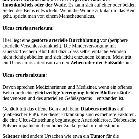
Innenknöchels oder der Wade
. Es kann sich auf einer oder beiden
Seiten des Beins entwickeln. Wenn die Wunde zirkulär um das Bein
geht, spricht man von einem Manschettenulcus.
Ulcus cruris arteriosum:
Hier liegt eine
gestörte arterielle Durchblutung
vor (periphere
arterielle Verschlusskrankheit). Die Minderversorgung mit
sauerstoffreichem Blut führt dazu, dass selbst einfache Wunden
nicht richtig abheilen und sich leicht entzünden können. Meist tritt
ein Ulcus cruris arteriosum an den
Zehen oder der Fußsohle
auf.
Ulcus cruris mixtum:
Davon sprechen Medizinerinnen und Mediziner, wenn ein offenes
Bein durch eine
gleichzeitige Verengung beider Blutkreisläufe
–
des venösen und des arteriellen Gefäßsystems – entstanden ist.
Gehäuft tritt das offene Bein auch beim
Diabetes mellitus
auf
(diabetischer Fuß). Bei dieser Erkrankung sind es mehrere Faktoren,
die eine Ulcus-Entstehung begünstigen: Arteriosklerose, Diabetische
Polyneuropathie und ein hoher Zuckergehalt im Interstitium.
Seltener
sind andere Ursachen wie etwa ein
Tumor
für die