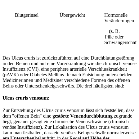
Blutgerinsel
Übergewicht
Hormonelle
Veränderungen
(z. B.
Pille oder
Schwangerschaft
Das Ulcus cruris ist zurückzuführen auf eine Durchblutungsstörung
in den Beinen und auf eine Vorerkrankung wie die chronisch venöse
Insuffizienz (CVI), eine periphere arterielle Verschlusskrankheit
(pAVK) oder Diabetes Mellitus. Je nach Entstehung unterscheiden
Medizinerinnen und Mediziner verschiedene Formen des offenen
Beins oder Unterschenkelgeschwürs. Die drei häufigsten sind:
Ulcus cruris venosum:
Zur Entstehung des Ulcus cruris venosum lässt sich feststellen, dass
dem "offenen Bein" eine
gestörte Venendurchblutung
zugrunde
liegt, genauer gesagt eine chronische Venenschwäche (chronisch
venöse Insuffizienz). Zur Lokalisation des Ulcus cruris venosum
kann man festhalten, dass ein venöses Beingeschwür normalerweise
am Unterschenkel
auftritt, in der Regel
auf Höhe des