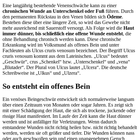
Eine langjährig bestehende Venenschwäche kann zu einer
chronischen Wunde an Unterschenkel oder Fuß
führen. Durch
den permanenten Rückstau in den Venen bilden sich
Ödeme
.
Bestehen diese über eine längere Zeit, so wird das Gewebe nicht
mehr ausreichend mit Sauerstoff versorgt. Als Folge wird die
Haut
immer dünner, bis schließlich eine offene Wunde entsteht
, die
ohne Behandlung chronisch werden kann. Diese chronische
Erkrankung wird im Volksmund als offenes Bein und unter
Fachleuten als Ulcus cruris venosum bezeichnet. Der Begriff Ulcus
cruris venosum kommt aus dem Lateinischen. „Ulcus“ bedeutet
„Geschwür“, crus „Schenkel“ bzw. „Unterschenkel“ und „vena“
„Blutader“. Der Plural von Ulcus lautet „Ulcera“. Die deutsche
Schreibweise ist „Ulkus“ und „Ulzera“.
So entsteht ein offenes Bein
Ein venöses Beingeschwür entwickelt sich normalerweise langsam
über einen Zeitraum von Monaten oder sogar Jahren. Es zeigt sich
mit einer Schädigung der Haut, die sich als trockene, juckende oder
rissige Haut manifestiert. Im Laufe der Zeit kann die Haut dünner
werden und ist anfälliger für Verletzungen. Wenn dadurch
entstandene Wunden nicht richtig heilen bzw. nicht richtig behandelt
werden, werden sie oft größer und tiefer. Die Wunden können nass
oder auch geschwollen sein und einen unangenehmen Geruch