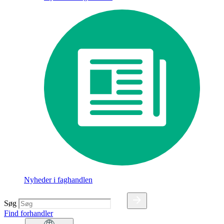
Nyheder i faghandlen
Søg
Find forhandler