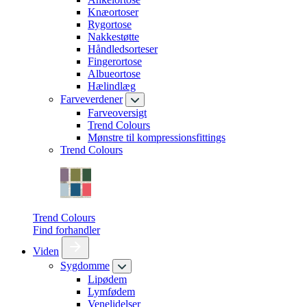
Knæortoser
Rygortose
Nakkestøtte
Håndledsorteser
Fingerortose
Albueortose
Hælindlæg
Farveverdener
Farveoversigt
Trend Colours
Mønstre til kompressionsfittings
Trend Colours
Trend Colours
Find forhandler
Viden
Sygdomme
Lipødem
Lymfødem
Venelidelser