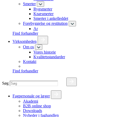
Smerter
Rygsmerter
Knæsmerter
Smerter i ankelleddet
Forebyggelse og restitution
Ar
Find forhandler
Virksomheden
Om os
Vores historie
Kvalitetsstandarder
Kontakt
Find forhandler
Søg
Fagpersonale og læger
Akademi
B2B online shop
Downloads
Nyheder i faghandlen