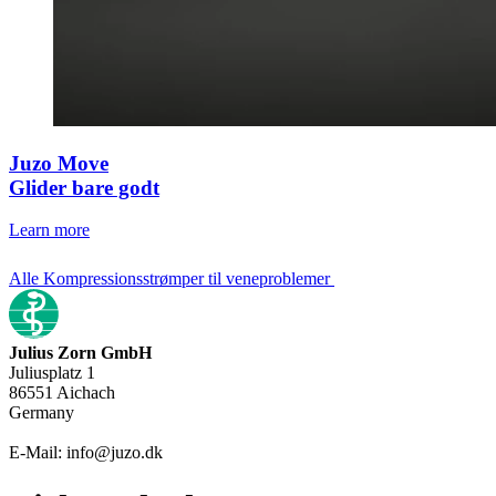
Juzo Move
Glider bare godt
Learn more
Alle Kompressionsstrømper til veneproblemer
Julius Zorn GmbH
Juliusplatz 1
86551 Aichach
Germany
E-Mail: info@juzo.dk