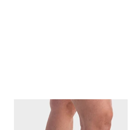
Changing this current slide of this carousel will change the current sli