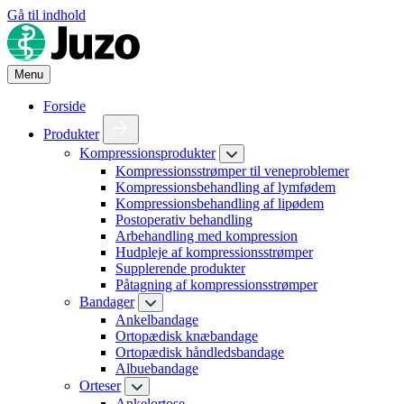
Gå til indhold
Menu
Forside
Produkter
Kompressionsprodukter
Kompressionsstrømper til veneproblemer
Kompressionsbehandling af lymfødem
Kompressionsbehandling af lipødem
Postoperativ behandling
Arbehandling med kompression
Hudpleje af kompressionsstrømper
Supplerende produkter
Påtagning af kompressionsstrømper
Bandager
Ankelbandage
Ortopædisk knæbandage
Ortopædisk håndledsbandage
Albuebandage
Orteser
Ankelortose