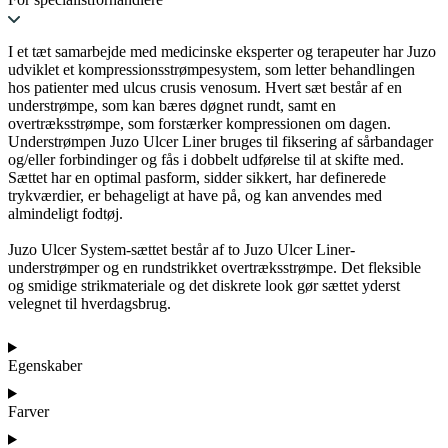
I et tæt samarbejde med medicinske eksperter og terapeuter har Juzo
udviklet et kompressionsstrømpesystem, som letter behandlingen
hos patienter med ulcus crusis venosum. Hvert sæt består af en
understrømpe, som kan bæres døgnet rundt, samt en
overtræksstrømpe, som forstærker kompressionen om dagen.
Understrømpen Juzo Ulcer Liner bruges til fiksering af sårbandager
og/eller forbindinger og fås i dobbelt udførelse til at skifte med.
Sættet har en optimal pasform, sidder sikkert, har definerede
trykværdier, er behageligt at have på, og kan anvendes med
almindeligt fodtøj.
Juzo Ulcer System-sættet består af to Juzo Ulcer Liner-
understrømper og en rundstrikket overtræksstrømpe. Det fleksible
og smidige strikmateriale og det diskrete look gør sættet yderst
velegnet til hverdagsbrug.
Egenskaber
Farver