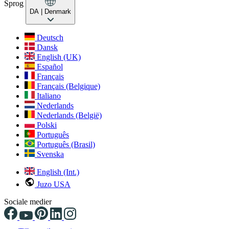
Sprog
DA
| Denmark
Deutsch
Dansk
English (UK)
Español
Français
Français (Belgique)
Italiano
Nederlands
Nederlands (België)
Polski
Português
Português (Brasil)
Svenska
English (Int.)
Juzo USA
Sociale medier