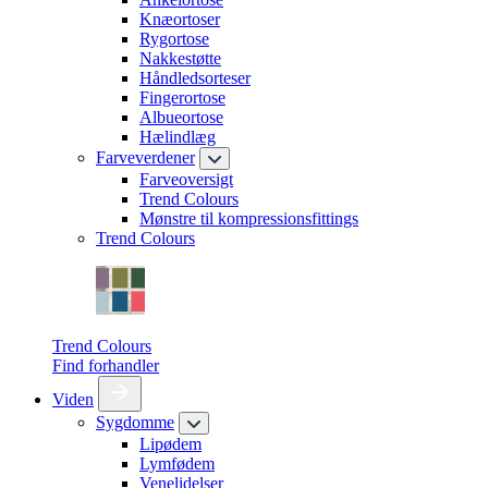
Knæortoser
Rygortose
Nakkestøtte
Håndledsorteser
Fingerortose
Albueortose
Hælindlæg
Farveverdener
Farveoversigt
Trend Colours
Mønstre til kompressionsfittings
Trend Colours
Trend Colours
Find forhandler
Viden
Sygdomme
Lipødem
Lymfødem
Venelidelser