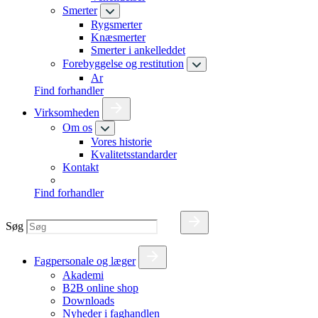
Smerter
Rygsmerter
Knæsmerter
Smerter i ankelleddet
Forebyggelse og restitution
Ar
Find forhandler
Virksomheden
Om os
Vores historie
Kvalitetsstandarder
Kontakt
Find forhandler
Søg
Fagpersonale og læger
Akademi
B2B online shop
Downloads
Nyheder i faghandlen