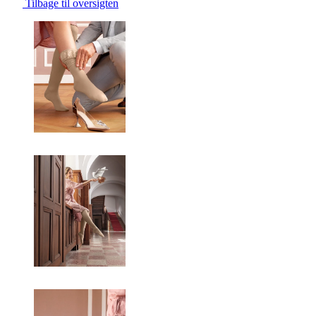
Tilbage til oversigten
Changing the current slide of this carousel will change the current sli