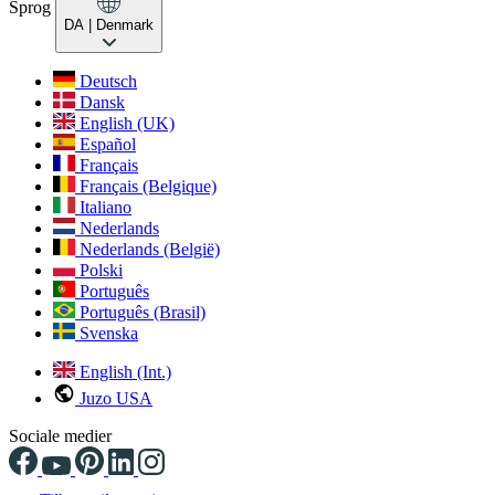
Sprog
DA
| Denmark
Deutsch
Dansk
English (UK)
Español
Français
Français (Belgique)
Italiano
Nederlands
Nederlands (België)
Polski
Português
Português (Brasil)
Svenska
English (Int.)
Juzo USA
Sociale medier