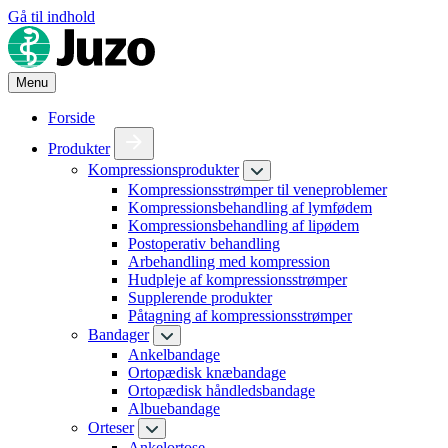
Gå til indhold
Menu
Forside
Produkter
Kompressionsprodukter
Kompressionsstrømper til veneproblemer
Kompressionsbehandling af lymfødem
Kompressionsbehandling af lipødem
Postoperativ behandling
Arbehandling med kompression
Hudpleje af kompressionsstrømper
Supplerende produkter
Påtagning af kompressionsstrømper
Bandager
Ankelbandage
Ortopædisk knæbandage
Ortopædisk håndledsbandage
Albuebandage
Orteser
Ankelortose