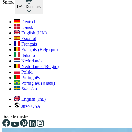
Sprog
DA
| Denmark
Deutsch
Dansk
English (UK)
Español
Français
Français (Belgique)
Italiano
Nederlands
Nederlands (België)
Polski
Português
Português (Brasil)
Svenska
English (Int.)
Juzo USA
Sociale medier