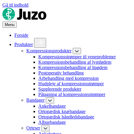
Gå til indhold
Menu
Forside
Produkter
Kompressionsprodukter
Kompressionsstrømper til veneproblemer
Kompressionsbehandling af lymfødem
Kompressionsbehandling af lipødem
Postoperativ behandling
Arbehandling med kompression
Hudpleje af kompressionsstrømper
Supplerende produkter
Påtagning af kompressionsstrømper
Bandager
Ankelbandage
Ortopædisk knæbandage
Ortopædisk håndledsbandage
Albuebandage
Orteser
Ankelortose