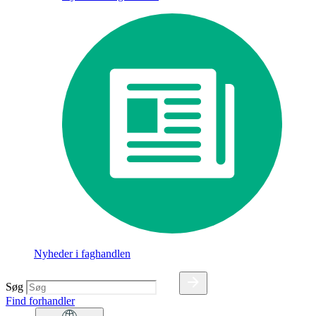
Nyheder i faghandlen
Søg
Find forhandler