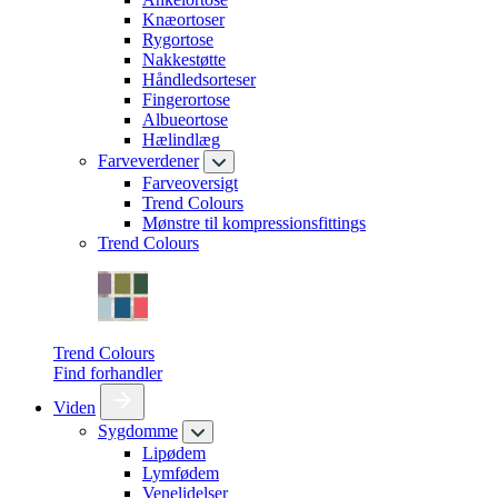
Knæortoser
Rygortose
Nakkestøtte
Håndledsorteser
Fingerortose
Albueortose
Hælindlæg
Farveverdener
Farveoversigt
Trend Colours
Mønstre til kompressionsfittings
Trend Colours
Trend Colours
Find forhandler
Viden
Sygdomme
Lipødem
Lymfødem
Venelidelser