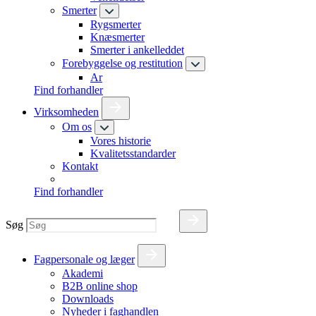
Smerter
Rygsmerter
Knæsmerter
Smerter i ankelleddet
Forebyggelse og restitution
Ar
Find forhandler
Virksomheden
Om os
Vores historie
Kvalitetsstandarder
Kontakt
Find forhandler
Søg
Fagpersonale og læger
Akademi
B2B online shop
Downloads
Nyheder i faghandlen