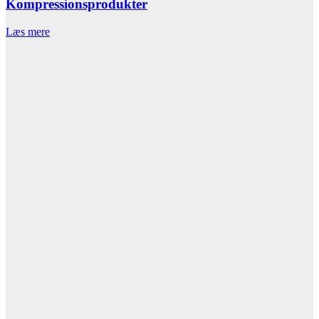
Kompressionsprodukter
Læs mere
L