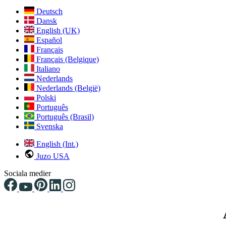
Deutsch
Dansk
English (UK)
Español
Français
Français (Belgique)
Italiano
Nederlands
Nederlands (België)
Polski
Português
Português (Brasil)
Svenska
English (Int.)
Juzo USA
Sociala medier