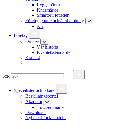
Ryggsmärtor
Knäsmärtor
Smärtor i fotleden
Förebyggande och återhämtning
Ärr
Företag
Om oss
Vår historia
Kvalitetsstandarder
Kontakt
Sök
Specialister och läkare
Beställningsportal
Akademi
Juzo seminarier
Downloads
Nyheter i fackhandeln