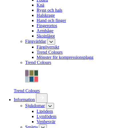
Knä
Rygg och hals
Halskrage
Hand och finger
Fingerortos
Armbåge
Skoinlägg
Färgvärldar
Färgöversikt
Trend Colours
Mönster för kompressionsplagg
Trend Colours
Trend Colours
Information
Sjukdomar
Lipödem
Lymfödem
Venbesvär
Smärta