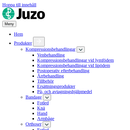
Hoppa till innehåll
Meny
Hem
Produkter
Kompressionsbehandlingar
Venbehandling
Kompressionsbehandlingar vid lymfödem
Kompressionsbehandlingar vid lipödem
Postoperativ efterbehandling
Ärrbehandling
Tillbehör
Ersättningsprodukter
På- och avtagningshjälpmedel
Bandage
Fotled
Knä
Hand
Armbåge
Orthoser
Fotled