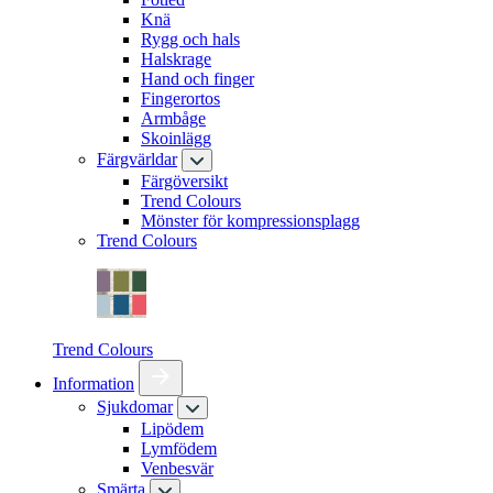
Knä
Rygg och hals
Halskrage
Hand och finger
Fingerortos
Armbåge
Skoinlägg
Färgvärldar
Färgöversikt
Trend Colours
Mönster för kompressionsplagg
Trend Colours
Trend Colours
Information
Sjukdomar
Lipödem
Lymfödem
Venbesvär
Smärta