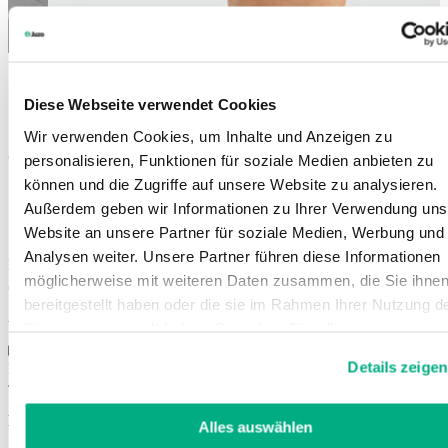
JuzoPro Patella Xtec Plus
Diese Webseite verwendet Cookies
Wir verwenden Cookies, um Inhalte und Anzeigen zu
Ortos för patellaluxation
personalisieren, Funktionen für soziale Medien anbieten zu
können und die Zugriffe auf unsere Website zu analysieren.
Vid patellofemoral smärtsyndrom
Außerdem geben wir Informationen zu Ihrer Verwendung uns
Centrering av knäskålen
Avlastning av patellarsenan
Website an unsere Partner für soziale Medien, Werbung und
Analysen weiter. Unsere Partner führen diese Informationen
Färger:
möglicherweise mit weiteren Daten zusammen, die Sie ihne
bereitgestellt haben oder die sie im Rahmen Ihrer Nutzung d
Art. 1812
Dienste gesammelt haben. Sie geben Einwilligung zu unsere
Cookies, wenn Sie unsere Webseite weiterhin nutzen.
Details zeigen
För specialiståterförsäljare
Weitere Informationen finden Sie in
unserer
Datenschutzerklärung
und
Impressum
.
För inverkan på patellas rörelsemönster
Alles auswählen