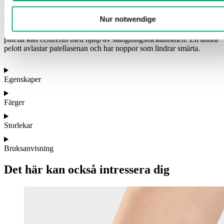
JuzoPro Patella Xtec Plus används för anpassad behandling av
patellofemoralt smärtsyndrom. I ortosen finns en integrerad pelott
Nur notwendige
med noppor som stimulerar den vidsträckta inre lårmuskeln (M.
vastus medialis). Den hästskoformade pelotten är utformad så att
patella kan centreras med hjälp av stängningsmekanismen. En andra
pelott avlastar patellasenan och har noppor som lindrar smärta.
Egenskaper
Färger
Storlekar
Bruksanvisning
Det här kan också intressera dig