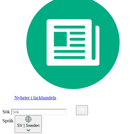
Nyheter i fackhandeln
Sök
Språk
SV
| Sweden