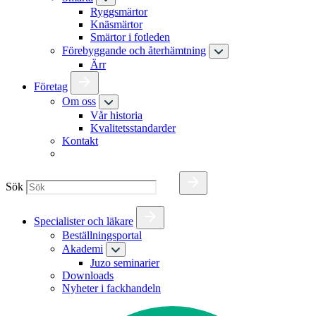
Ryggsmärtor
Knäsmärtor
Smärtor i fotleden
Förebyggande och återhämtning
Ärr
Företag
Om oss
Vår historia
Kvalitetsstandarder
Kontakt
Sök
Specialister och läkare
Beställningsportal
Akademi
Juzo seminarier
Downloads
Nyheter i fackhandeln