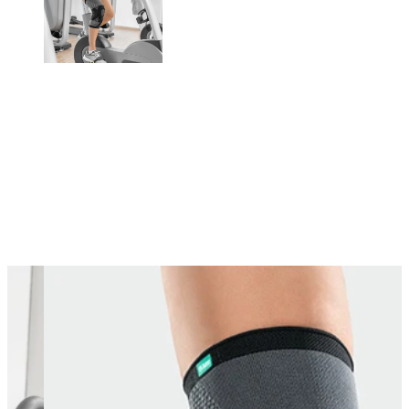
Changing this current slide of this carousel will change the current sli