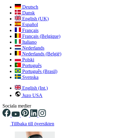
Deutsch
Dansk
English (UK)
Español
Français
Français (Belgique)
Italiano
Nederlands
Nederlands (België)
Polski
Português
Português (Brasil)
Svenska
English (Int.)
Juzo USA
Sociala medier
Tillbaka till översikten
Changing the current slide of this carousel will change the current sli