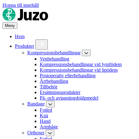
Hoppa till innehåll
Meny
Hem
Produkter
Kompressionsbehandlingar
Venbehandling
Kompressionsbehandlingar vid lymfödem
Kompressionsbehandlingar vid lipödem
Postoperativ efterbehandling
Ärrbehandling
Tillbehör
Ersättningsprodukter
På- och avtagningshjälpmedel
Bandage
Fotled
Knä
Hand
Armbåge
Orthoser
Fotled