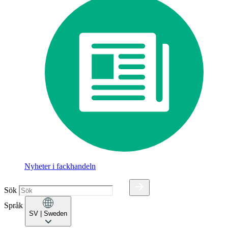
Nyheter i fackhandeln
Sök
Språk
SV
| Sweden