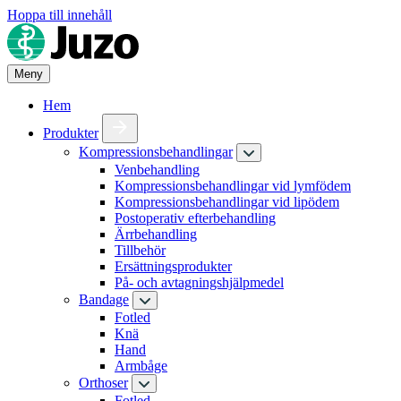
Hoppa till innehåll
Meny
Hem
Produkter
Kompressionsbehandlingar
Venbehandling
Kompressionsbehandlingar vid lymfödem
Kompressionsbehandlingar vid lipödem
Postoperativ efterbehandling
Ärrbehandling
Tillbehör
Ersättningsprodukter
På- och avtagningshjälpmedel
Bandage
Fotled
Knä
Hand
Armbåge
Orthoser
Fotled