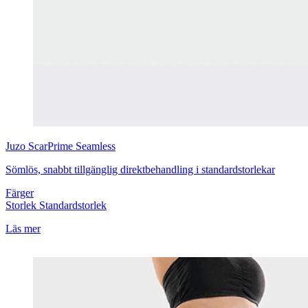
Juzo
ScarPrime Seamless
Sömlös, snabbt tillgänglig direktbehandling i standardstorlekar
Färger
Storlek
Standardstorlek
Läs mer