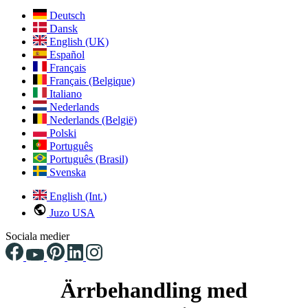
Deutsch
Dansk
English (UK)
Español
Français
Français (Belgique)
Italiano
Nederlands
Nederlands (België)
Polski
Português
Português (Brasil)
Svenska
English (Int.)
Juzo USA
Sociala medier
Ärrbehandling med