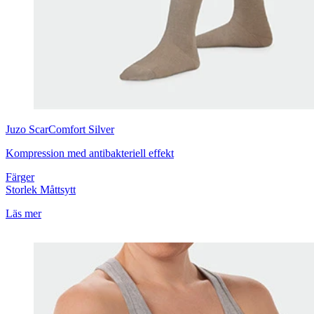
Juzo
ScarComfort Silver
Kompression med antibakteriell effekt
Färger
Storlek
Måttsytt
Läs mer