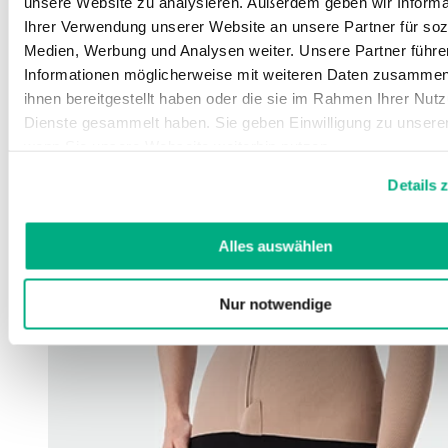
unsere Website zu analysieren. Außerdem geben wir Informa
Ihrer Verwendung unserer Website an unsere Partner für soz
Medien, Werbung und Analysen weiter. Unsere Partner führe
Informationen möglicherweise mit weiteren Daten zusammen,
ihnen bereitgestellt haben oder die sie im Rahmen Ihrer Nut
Dienste gesammelt haben. Sie geben Einwilligung zu unsere
wenn Sie unsere Webseite weiterhin nutzen.
Weitere Informationen finden Sie in unserer
Datenschutzerk
Details 
Impressum
.
Alles auswählen
Nur notwendige