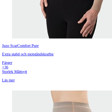
Juzo
ScarComfort Pure
Extra stabil och motståndskraftig
Färger
+
3
6
Storlek
Måttsytt
Läs mer