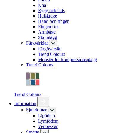
Knä
Rygg och hals
Halskrage
Hand och finger
Fingerortos
Armbåge
Skoinlägg
Färgvärldar
Färgöversikt
Trend Colours
Mönster för kompressionsplagg
Trend Colours
Trend Colours
Information
Sjukdomar
Lipödem
Lymfödem
Venbesvär
Smärta