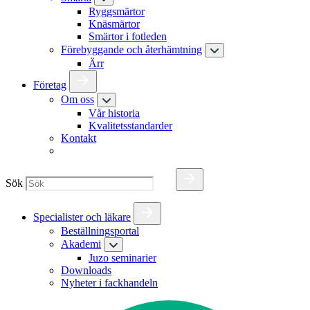
Ryggsmärtor
Knäsmärtor
Smärtor i fotleden
Förebyggande och återhämtning
Ärr
Företag
Om oss
Vår historia
Kvalitetsstandarder
Kontakt
Sök
Specialister och läkare
Beställningsportal
Akademi
Juzo seminarier
Downloads
Nyheter i fackhandeln