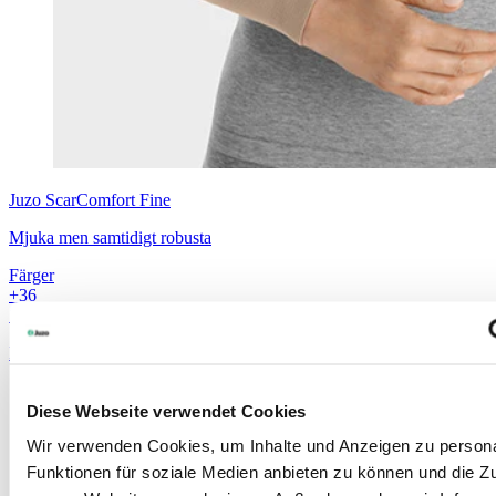
Juzo
ScarComfort Fine
Mjuka men samtidigt robusta
Färger
+
3
6
Storlek
Måttsytt
Läs mer
Diese Webseite verwendet Cookies
Wir verwenden Cookies, um Inhalte und Anzeigen zu persona
Funktionen für soziale Medien anbieten zu können und die Zug