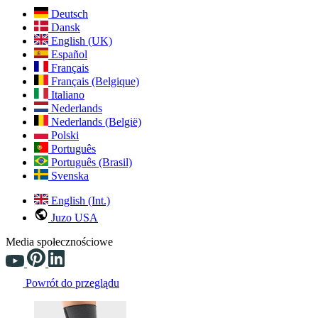
Deutsch
Dansk
English (UK)
Español
Français
Français (Belgique)
Italiano
Nederlands
Nederlands (België)
Polski
Português
Português (Brasil)
Svenska
English (Int.)
Juzo USA
Media społecznościowe
Powrót do przeglądu
Changing the current slide of this carousel will change the current sli