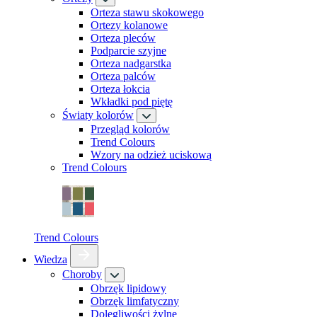
Orteza stawu skokowego
Ortezy kolanowe
Orteza pleców
Podparcie szyjne
Orteza nadgarstka
Orteza palców
Orteza łokcia
Wkładki pod piętę
Światy kolorów
Przegląd kolorów
Trend Colours
Wzory na odzież uciskową
Trend Colours
Trend Colours
Wiedza
Choroby
Obrzęk lipidowy
Obrzęk limfatyczny
Dolegliwości żylne