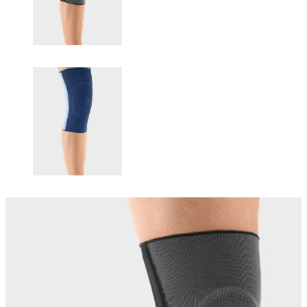
Changing this current slide of this carousel will change the current sli