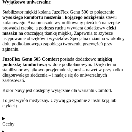
Wyjątkowo uniwersalne
Stabilizator miękki kolana JuzoFlex Genu 500 to połączenie
wysokiego komfortu noszenia
i
kojącego odciążenia
stawu
kolanowego. Anatomicznie wyprofilowany pierścień na rzepkę
prowadzi rzepkę, a podczas ruchu wywiera dodatkowy
efekt
masażu
na otaczającą tkankę miękką. Zapewnia to szybsze
ustępowanie obrzęków i wysięków. Specjalna dzianina w okolicy
dołu podkolanowego zapobiega tworzeniu przewężeń przy
zginaniu.
JuzoFlex Genu 505 Comfort
posiada dodatkowo
miękką
poduszkę komfortową
w dole podkolanowym. Dzięki temu
stabilizator wyjątkowo przyjemnie się nosi – nawet w przypadku
długotrwałego siedzenia – i nadaje się do uniwersalnych
zastosowań.
Kolor Navy jest dostępny wyłącznie dla wariantu Comfort.
To jest wyrób medyczny. Używaj go zgodnie z instrukcją lub
etykietą.
Cechy