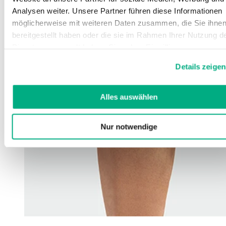
Analysen weiter. Unsere Partner führen diese Informationen
möglicherweise mit weiteren Daten zusammen, die Sie ihne
bereitgestellt haben oder die sie im Rahmen Ihrer Nutzung d
Dienste gesammelt haben. Sie geben Einwilligung zu unsere
Cookies, wenn Sie unsere Webseite weiterhin nutzen.
Details zeigen
Weitere Informationen finden Sie in
unserer
Datenschutzerklärung
und
Impressum
.
Alles auswählen
Nur notwendige