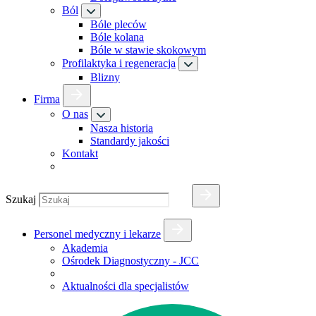
Ból
Bóle pleców
Bóle kolana
Bóle w stawie skokowym
Profilaktyka i regeneracja
Blizny
Firma
O nas
Nasza historia
Standardy jakości
Kontakt
Szukaj
Personel medyczny i lekarze
Akademia
Ośrodek Diagnostyczny - JCC
Aktualności dla specjalistów