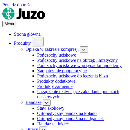
Przejdź do treści
Menu
Strona główna
Produkty
Opieka w zakresie kompresji
Pończochy uciskowe
Pończochy uciskowe na obrzęk limfatyczny
Pończochy uciskowe w przypadku lipoedemy
Zaopatrzenie pooperacyjne
Pończochy uciskowe do leczenia blizn
Produkty dodatkowe
Produkty zamienne
Urządzenie ułatwiające zakładanie pończoch
uciskowych
Bandaże
Staw skokowy
Ortopedyczny bandaż na kolano
Ortopedyczny bandaż na nadgarstek
Bandaż na łokieć
Ortezy