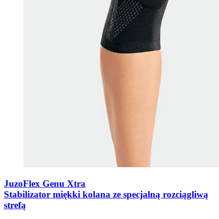
JuzoFlex Genu Xtra
Stabilizator miękki kolana ze specjalną rozciągliwą
strefą