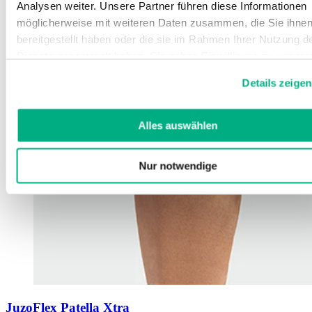
Analysen weiter. Unsere Partner führen diese Informationen
möglicherweise mit weiteren Daten zusammen, die Sie ihne
bereitgestellt haben oder die sie im Rahmen Ihrer Nutzung d
Dienste gesammelt haben. Sie geben Einwilligung zu unsere
Cookies, wenn Sie unsere Webseite weiterhin nutzen.
Details zeigen
Weitere Informationen finden Sie in
unserer
Datenschutzerklärung
und
Impressum
.
Alles auswählen
Nur notwendige
JuzoFlex Patella Xtra