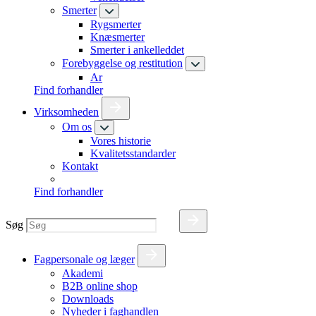
Smerter
Rygsmerter
Knæsmerter
Smerter i ankelleddet
Forebyggelse og restitution
Ar
Find forhandler
Virksomheden
Om os
Vores historie
Kvalitetsstandarder
Kontakt
Find forhandler
Søg
Fagpersonale og læger
Akademi
B2B online shop
Downloads
Nyheder i faghandlen