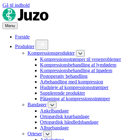
Gå til indhold
Menu
Forside
Produkter
Kompressionsprodukter
Kompressionsstrømper til veneproblemer
Kompressionsbehandling af lymfødem
Kompressionsbehandling af lipødem
Postoperativ behandling
Arbehandling med kompression
Hudpleje af kompressionsstrømper
Supplerende produkter
Påtagning af kompressionsstrømper
Bandager
Ankelbandage
Ortopædisk knæbandage
Ortopædisk håndledsbandage
Albuebandage
Orteser
Ankelortose