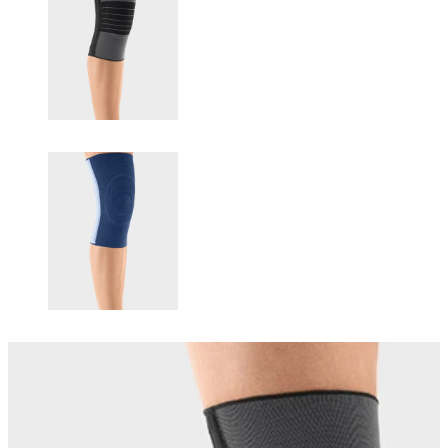
Changing this current slide of this carousel will change the current sli