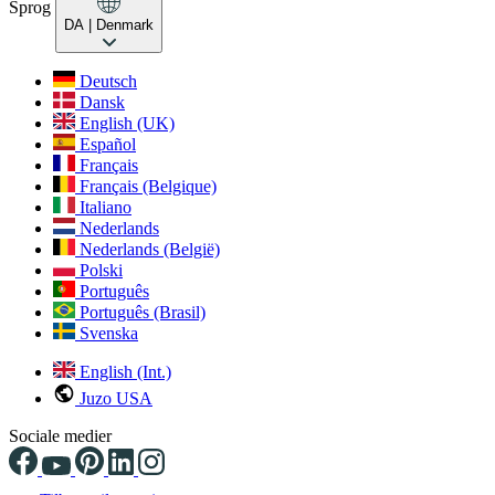
Sprog
DA
| Denmark
Deutsch
Dansk
English (UK)
Español
Français
Français (Belgique)
Italiano
Nederlands
Nederlands (België)
Polski
Português
Português (Brasil)
Svenska
English (Int.)
Juzo USA
Sociale medier