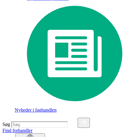
Nyheder i faghandlen
Søg
Find forhandler