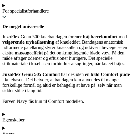
For specialistforhandlere
De meget universelle
JuzoFlex Genu 500 knæbandagen forener
høj bærekomfort
med
velgørende trykaflastning
af knæleddet. Bandagens anatomisk
udformede patellaring styrer knæskallen og udøver i bevægelse en
ekstra
massageeffekt
på det omkringliggende bløde væv. På den
måde aftager ødemer og effusioner hurtigere. Det specielle
strikmateriale i knæhasen forhindrer afsnøringer, når knæet bøjes.
JuzoFlex Genu 505 Comfort
har desuden en
blød Comfort-pude
i knæhasen. Det betyder, at bandagen kan anvendes til mange
forskellige formål og altid er behagelig at have på, selv når man
sidder stille i lang tid.
Farven Navy fås kun til Comfort-modellen.
Egenskaber
Farver