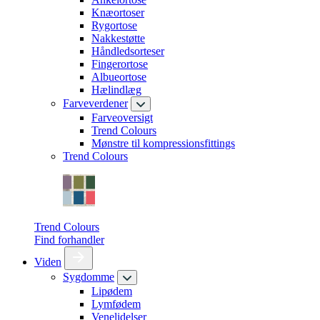
Knæortoser
Rygortose
Nakkestøtte
Håndledsorteser
Fingerortose
Albueortose
Hælindlæg
Farveverdener
Farveoversigt
Trend Colours
Mønstre til kompressionsfittings
Trend Colours
Trend Colours
Find forhandler
Viden
Sygdomme
Lipødem
Lymfødem
Venelidelser