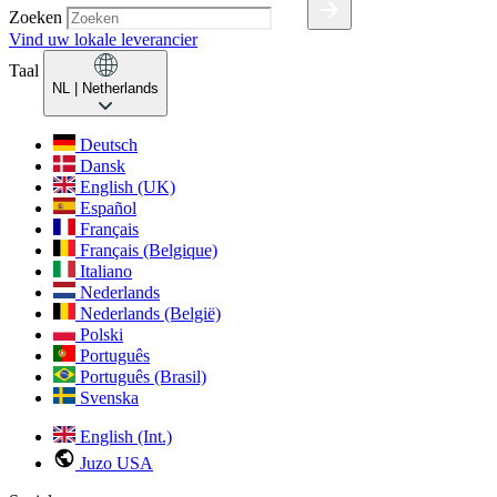
Zoeken
Vind uw lokale leverancier
Taal
NL
| Netherlands
Deutsch
Dansk
English (UK)
Español
Français
Français (Belgique)
Italiano
Nederlands
Nederlands (België)
Polski
Português
Português (Brasil)
Svenska
English (Int.)
Juzo USA