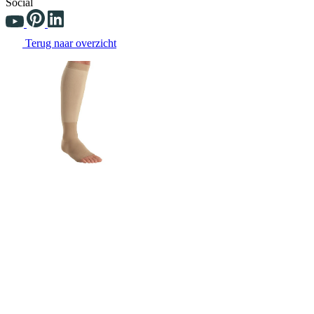
Social
Terug naar overzicht
Changing the current slide of this carousel will change the current sli