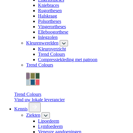
Kniebraces
Rugorthesen
Halskraag
Polsortheses
Vingerortheses
Elleboogorthese
Inlegzolen
Kleurenwerelden
Kleuroverzicht
Trend Colours
Compressiekleding met patroon
Trend Colours
Trend Colours
Vind uw lokale leverancier
Kennis
Ziekten
Lipoedeem
Lymfoedeem
Veneuze aandoeningen