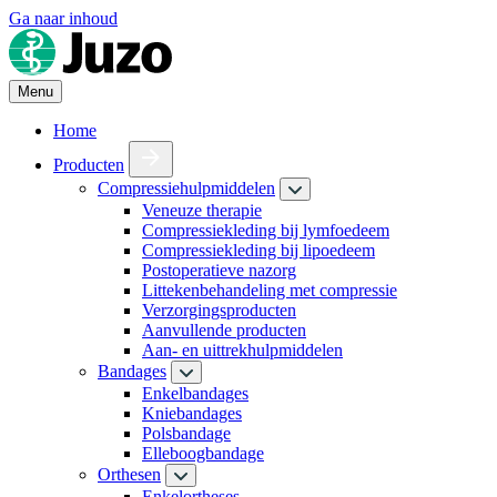
Ga naar inhoud
Menu
Home
Producten
Compressiehulpmiddelen
Veneuze therapie
Compressiekleding bij lymfoedeem
Compressiekleding bij lipoedeem
Postoperatieve nazorg
Littekenbehandeling met compressie
Verzorgingsproducten
Aanvullende producten
Aan- en uittrekhulpmiddelen
Bandages
Enkelbandages
Kniebandages
Polsbandage
Elleboogbandage
Orthesen
Enkelortheses