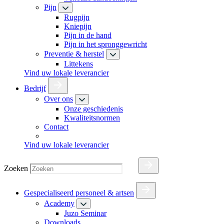
Pijn
Rugpijn
Kniepijn
Pijn in de hand
Pijn in het spronggewricht
Preventie & herstel
Littekens
Vind uw lokale leverancier
Bedrijf
Over ons
Onze geschiedenis
Kwaliteitsnormen
Contact
Vind uw lokale leverancier
Zoeken
Gespecialiseerd personeel & artsen
Academy
Juzo Seminar
Downloads